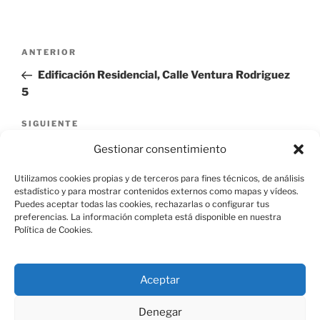
Navegación
Entrada
ANTERIOR
de
anterior:
Edificación Residencial, Calle Ventura Rodriguez
entradas
5
Siguiente
SIGUIENTE
entrada
Edificación Residencial, Calle del Rey 35
Gestionar consentimiento
Utilizamos cookies propias y de terceros para fines técnicos, de análisis
estadístico y para mostrar contenidos externos como mapas y vídeos.
Puedes aceptar todas las cookies, rechazarlas o configurar tus
preferencias. La información completa está disponible en nuestra
Política de Cookies.
Aviso Legal
Aceptar
Política de Cookies
Denegar