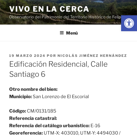
Saltar
VIVO EN LA CERCA
al
Abrir
Observatorio del Patrimonio del Territorio Histórico de Felipe II
contenido
Menú
PUBLICADO
19 MARZO 2024
POR
NICOLÁS JIMÉNEZ HERNÁNDEZ
EL
Edificación Residencial, Calle
Santiago 6
Otro nombre del bien:
Municipio:
San Lorenzo de El Escorial
Código:
CM/0131/185
Referencia catastral:
Referencia del catálogo urbanístico:
E-16
Georeferencia:
UTM-X: 403010, UTM-Y: 4494030 /