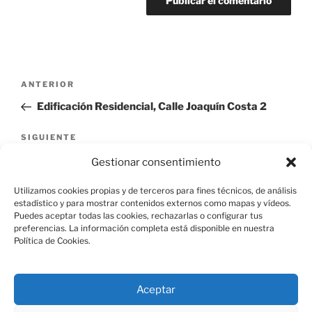
Navegación
Entrada
ANTERIOR
de
anterior:
Edificación Residencial, Calle Joaquín Costa 2
entradas
Siguiente
SIGUIENTE
entrada
Edificación Residencial, Calle Juan de Leyva 3
Gestionar consentimiento
Utilizamos cookies propias y de terceros para fines técnicos, de análisis
estadístico y para mostrar contenidos externos como mapas y vídeos.
Puedes aceptar todas las cookies, rechazarlas o configurar tus
preferencias. La información completa está disponible en nuestra
Política de Cookies.
Aviso Legal
Aceptar
Política de Cookies