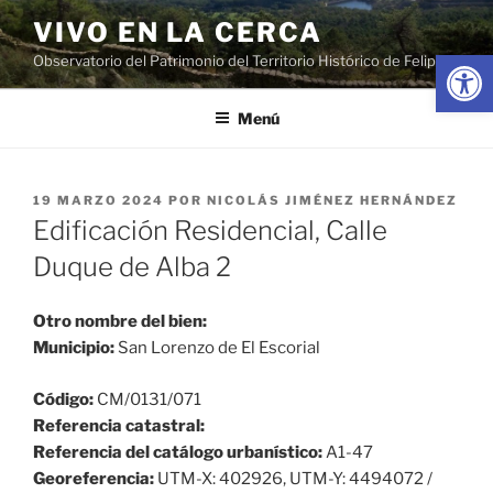
Saltar
VIVO EN LA CERCA
al
Abrir
Observatorio del Patrimonio del Territorio Histórico de Felipe II
contenido
Menú
PUBLICADO
19 MARZO 2024
POR
NICOLÁS JIMÉNEZ HERNÁNDEZ
EL
Edificación Residencial, Calle
Duque de Alba 2
Otro nombre del bien:
Municipio:
San Lorenzo de El Escorial
Código:
CM/0131/071
Referencia catastral:
Referencia del catálogo urbanístico:
A1-47
Georeferencia:
UTM-X: 402926, UTM-Y: 4494072 /