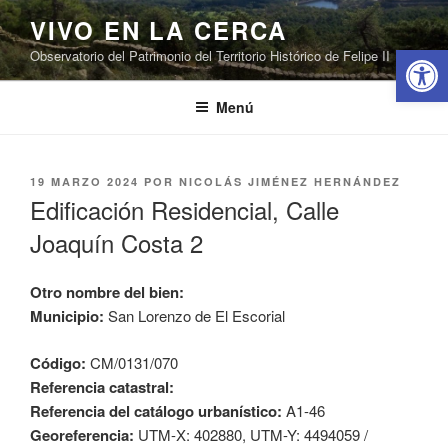
Saltar
VIVO EN LA CERCA
al
Abrir 
Observatorio del Patrimonio del Territorio Histórico de Felipe II
contenido
Menú
PUBLICADO
19 MARZO 2024
POR
NICOLÁS JIMÉNEZ HERNÁNDEZ
EL
Edificación Residencial, Calle
Joaquín Costa 2
Otro nombre del bien:
Municipio:
San Lorenzo de El Escorial
Código:
CM/0131/070
Referencia catastral:
Referencia del catálogo urbanístico:
A1-46
Georeferencia:
UTM-X: 402880, UTM-Y: 4494059 /