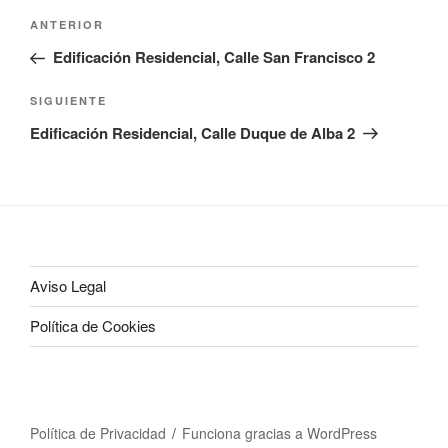
Navegación
Entrada
ANTERIOR
de
anterior:
Edificación Residencial, Calle San Francisco 2
entradas
Siguiente
SIGUIENTE
entrada
Edificación Residencial, Calle Duque de Alba 2
Aviso Legal
Política de Cookies
Política de Privacidad
Funciona gracias a WordPress