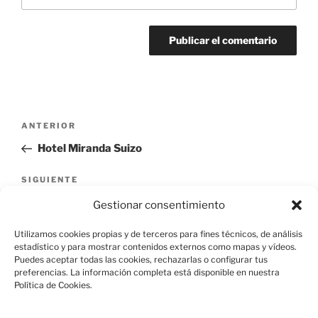
Navegación
Entrada
ANTERIOR
de
anterior:
Hotel Miranda Suizo
entradas
Siguiente
SIGUIENTE
entrada
Edificación Residencial, Calle Gobernador 5
Gestionar consentimiento
Utilizamos cookies propias y de terceros para fines técnicos, de análisis
estadístico y para mostrar contenidos externos como mapas y vídeos.
Puedes aceptar todas las cookies, rechazarlas o configurar tus
preferencias. La información completa está disponible en nuestra
Política de Cookies.
Aviso Legal