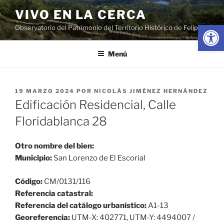
Saltar
VIVO EN LA CERCA
al
Abrir
Observatorio del Patrimonio del Territorio Histórico de Felipe II
contenido
Menú
PUBLICADO
19 MARZO 2024
POR
NICOLÁS JIMÉNEZ HERNÁNDEZ
EL
Edificación Residencial, Calle
Floridablanca 28
Otro nombre del bien:
Municipio:
San Lorenzo de El Escorial
Código:
CM/0131/116
Referencia catastral:
Referencia del catálogo urbanístico:
A1-13
Georeferencia:
UTM-X: 402771, UTM-Y: 4494007 /