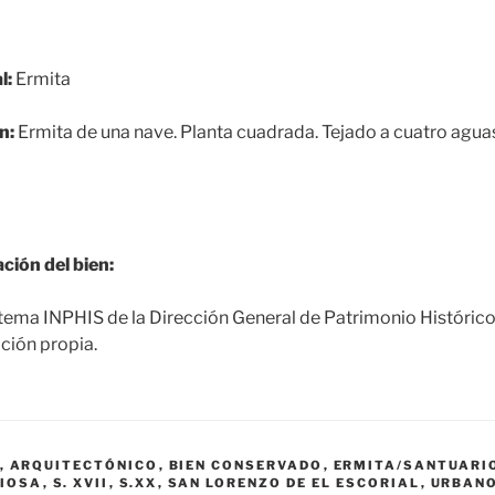
l:
Ermita
n:
Ermita de una nave. Planta cuadrada. Tejado a cuatro agua
ción del bien:
tema INPHIS de la Dirección General de Patrimonio Históric
ción propia.
,
ARQUITECTÓNICO
,
BIEN CONSERVADO
,
ERMITA/SANTUARI
GIOSA
,
S. XVII
,
S.XX
,
SAN LORENZO DE EL ESCORIAL
,
URBAN