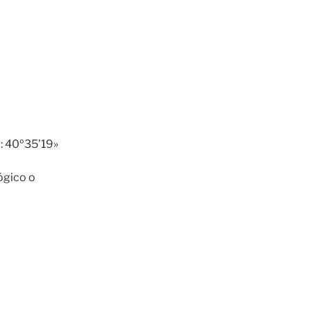
: 40º35’19»
lógico o