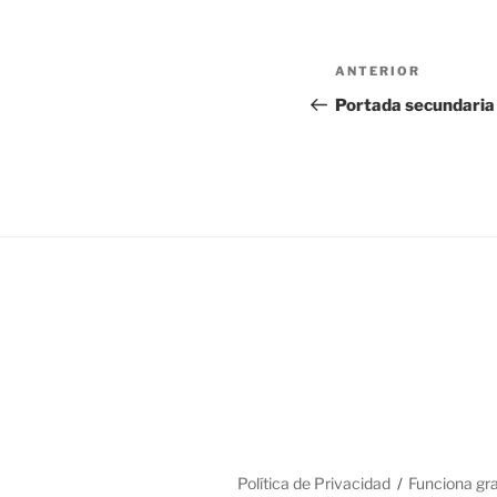
Navegación
Entrada
ANTERIOR
de
anterior:
Portada secundaria 
entradas
Política de Privacidad
Funciona gr