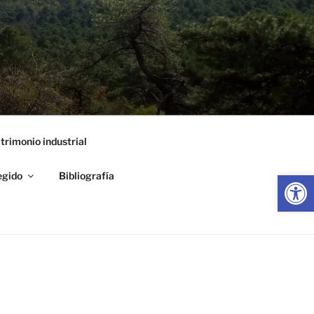
trimonio industrial
Abrir
egido
Bibliografía