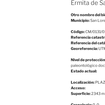
Ermita de S
Otro nombre del bi
Municipio:
San Lore
Código:
CM/0131/0
Referencia catastr
Referencia del cat
Georeferencia:
UTM
Nivel de protección
paleontológico do
Estado actual:
Localización:
PLAZ
Acceso:
Superficie:
2343 m
Cronología:
0-0