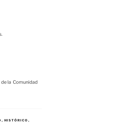
s.
o de la Comunidad
O
,
HISTÓRICO
,
O