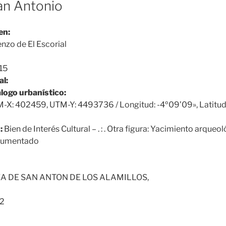
an Antonio
en:
nzo de El Escorial
15
al:
álogo urbanístico:
-X: 402459, UTM-Y: 4493736 / Longitud: -4º09’09», Latitud
:
Bien de Interés Cultural – . : . Otra figura: Yacimiento arqueo
cumentado
A DE SAN ANTON DE LOS ALAMILLOS,
2