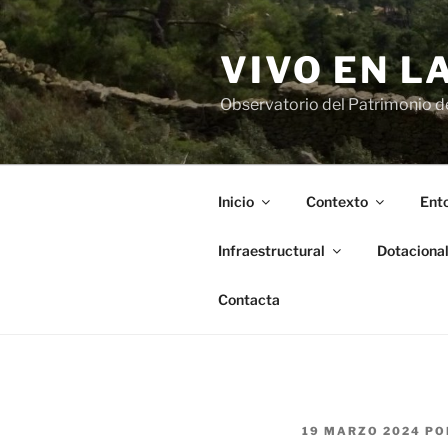
Saltar
al
VIVO EN L
contenido
Observatorio del Patrimonio del
Inicio
Contexto
Ento
Infraestructural
Dotaciona
Contacta
PUBLICADO
19 MARZO 2024
PO
EL