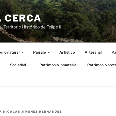
A CERCA
 Territorio Histórico de Felipe II
rno natural
Paisaje
Artístico
Artesanal
Pa
l
Sociedad
Patrimonio inmaterial
Patrimonio prot
R
NICOLÁS JIMÉNEZ HERNÁNDEZ