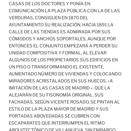
CASAS DE LOS DOCTORES Y PONÍA EN
COMUNICACIÓN LA PLAZA PÚBLICA CON LA DE LAS
VERDURAS, CONSIGUEN EN 1870 DEL
AYUNTAMIENTO SU REALIZACIÓN. HACIA 1891 LA
CALLE DE LAS TIENDAS ES ADMIRADA POR SUS
CÓMODOS Y ANCHOS SOPORTALES, AUNQUE POR
ENTONCES EL CONJUNTO EMPEZARÁ A PERDER SU
UNIDAD COMPOSITIVA Y FORMAL, AL ELEVAR
ALGUNOS DE LOS PROPIETARIOS SUS EDIFICIOS EN
UN PISO O TRANSFORMANDO EL EXISTENTE,
AUMENTADO NÚMERO DE VIVIENDAS Y COLOCANDO
MIRADORES ACRISTALADOS EN SUS HUECOS, «A
IMITACIÓN DE LAS CASAS DE MADRID «. QUE LA
ALEJARÁN DE SU FISONOMÍA ORIGINAL. SUS
FACHADAS, SEGÚN VICENTE ROSADO, SE PINTAN AL
ESTILO DE LA PLAZA MAYOR DE MADRID Y SUS
PORTADAS ABOVEDADAS SE CUBREN CON
ESCAPARATES QUE INTERRUMPEN EL RITMO
ARQUITECTÓNICO DE VILLANUEVA. SIN EMBARGO,