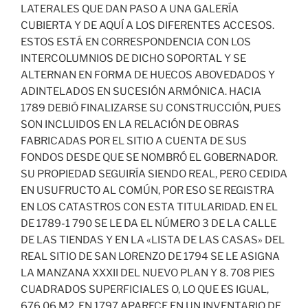
LATERALES QUE DAN PASO A UNA GALERÍA
CUBIERTA Y DE AQUÍ A LOS DIFERENTES ACCESOS.
ESTOS ESTÁ EN CORRESPONDENCIA CON LOS
INTERCOLUMNIOS DE DICHO SOPORTAL Y SE
ALTERNAN EN FORMA DE HUECOS ABOVEDADOS Y
ADINTELADOS EN SUCESIÓN ARMÓNICA. HACIA
1789 DEBIÓ FINALIZARSE SU CONSTRUCCIÓN, PUES
SON INCLUIDOS EN LA RELACIÓN DE OBRAS
FABRICADAS POR EL SITIO A CUENTA DE SUS
FONDOS DESDE QUE SE NOMBRÓ EL GOBERNADOR.
SU PROPIEDAD SEGUIRÍA SIENDO REAL, PERO CEDIDA
EN USUFRUCTO AL COMÚN, POR ESO SE REGISTRA
EN LOS CATASTROS CON ESTA TITULARIDAD. EN EL
DE 1789-1 790 SE LE DA EL NÚMERO 3 DE LA CALLE
DE LAS TIENDAS Y EN LA «LISTA DE LAS CASAS» DEL
REAL SITIO DE SAN LORENZO DE 1794 SE LE ASIGNA
LA MANZANA XXXII DEL NUEVO PLAN Y 8. 708 PIES
CUADRADOS SUPERFICIALES O, LO QUE ES IGUAL,
676,06 M2. EN 1797 APARECE EN UN INVENTARIO DE