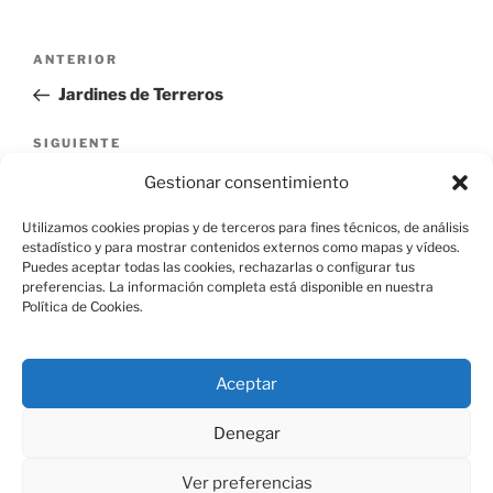
Navegación
Entrada
ANTERIOR
de
anterior:
Jardines de Terreros
entradas
Siguiente
SIGUIENTE
entrada
Casa de Jornada, Calle Duque de Medinacelli 11
Gestionar consentimiento
Utilizamos cookies propias y de terceros para fines técnicos, de análisis
estadístico y para mostrar contenidos externos como mapas y vídeos.
Puedes aceptar todas las cookies, rechazarlas o configurar tus
preferencias. La información completa está disponible en nuestra
Política de Cookies.
Aviso Legal
Aceptar
Política de Cookies
Denegar
Ver preferencias