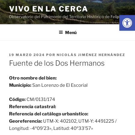
Saltar
VIVO EN LA CERCA
al
Abrir
Observatorio del Patrimonio del Territorio Histórico de Felipe II
contenido
Menú
PUBLICADO
19 MARZO 2024
POR
NICOLÁS JIMÉNEZ HERNÁNDEZ
EL
Fuente de los Dos Hermanos
Otro nombre del bien:
Municipio:
San Lorenzo de El Escorial
Código:
CM/0131/174
Referencia catastral:
Referencia del catálogo urbanístico:
Georeferencia:
UTM-X: 402102, UTM-Y: 4491225 /
Longitud: -4º09’23», Latitud: 40º33’57»