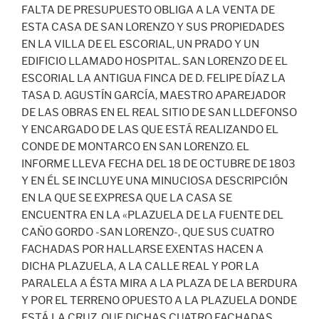
FALTA DE PRESUPUESTO OBLIGA A LA VENTA DE
ESTA CASA DE SAN LORENZO Y SUS PROPIEDADES
EN LA VILLA DE EL ESCORIAL, UN PRADO Y UN
EDIFICIO LLAMADO HOSPITAL. SAN LORENZO DE EL
ESCORIAL LA ANTIGUA FINCA DE D. FELIPE DÍAZ LA
TASA D. AGUSTÍN GARCÍA, MAESTRO APAREJADOR
DE LAS OBRAS EN EL REAL SITIO DE SAN LLDEFONSO
Y ENCARGADO DE LAS QUE ESTÁ REALIZANDO EL
CONDE DE MONTARCO EN SAN LORENZO. EL
INFORME LLEVA FECHA DEL 18 DE OCTUBRE DE 1803
Y EN ÉL SE INCLUYE UNA MINUCIOSA DESCRIPCIÓN
EN LA QUE SE EXPRESA QUE LA CASA SE
ENCUENTRA EN LA «PLAZUELA DE LA FUENTE DEL
CAÑO GORDO -SAN LORENZO-, QUE SUS CUATRO
FACHADAS POR HALLARSE EXENTAS HACEN A
DICHA PLAZUELA, A LA CALLE REAL Y POR LA
PARALELA A ÉSTA MIRA A LA PLAZA DE LA BERDURA
Y POR EL TERRENO OPUESTO A LA PLAZUELA DONDE
ESTÁ LA CRUZ, QUE DICHAS CUATRO FACHADAS