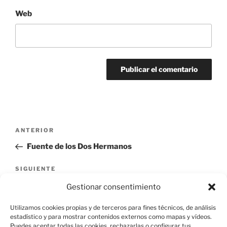
Web
Navegación
Entrada
ANTERIOR
de
anterior:
Fuente de los Dos Hermanos
entradas
Siguiente
SIGUIENTE
entrada
Casa de Jornada, Calle Duque de Medinacelli 13
Gestionar consentimiento
Utilizamos cookies propias y de terceros para fines técnicos, de análisis
estadístico y para mostrar contenidos externos como mapas y vídeos.
Puedes aceptar todas las cookies, rechazarlas o configurar tus