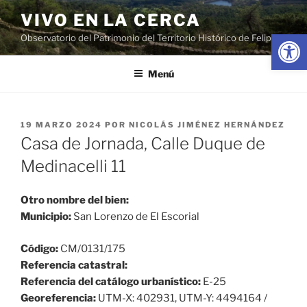
Saltar
VIVO EN LA CERCA
al
Abrir
Observatorio del Patrimonio del Territorio Histórico de Felipe II
contenido
Menú
PUBLICADO
19 MARZO 2024
POR
NICOLÁS JIMÉNEZ HERNÁNDEZ
EL
Casa de Jornada, Calle Duque de
Medinacelli 11
Otro nombre del bien:
Municipio:
San Lorenzo de El Escorial
Código:
CM/0131/175
Referencia catastral:
Referencia del catálogo urbanístico:
E-25
Georeferencia:
UTM-X: 402931, UTM-Y: 4494164 /