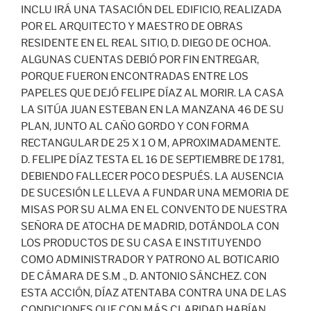
INCLU IRÁ UNA TASACIÓN DEL EDIFICIO, REALIZADA
POR EL ARQUITECTO Y MAESTRO DE OBRAS
RESIDENTE EN EL REAL SITIO, D. DIEGO DE OCHOA.
ALGUNAS CUENTAS DEBIÓ POR FIN ENTREGAR,
PORQUE FUERON ENCONTRADAS ENTRE LOS
PAPELES QUE DEJÓ FELIPE DÍAZ AL MORIR. LA CASA
LA SITÚA JUAN ESTEBAN EN LA MANZANA 46 DE SU
PLAN, JUNTO AL CAÑO GORDO Y CON FORMA
RECTANGULAR DE 25 X 1 O M, APROXIMADAMENTE.
D. FELIPE DÍAZ TESTA EL 16 DE SEPTIEMBRE DE 1781,
DEBIENDO FALLECER POCO DESPUÉS. LA AUSENCIA
DE SUCESIÓN LE LLEVA A FUNDAR UNA MEMORIA DE
MISAS POR SU ALMA EN EL CONVENTO DE NUESTRA
SEÑORA DE ATOCHA DE MADRID, DOTÁNDOLA CON
LOS PRODUCTOS DE SU CASA E INSTITUYENDO
COMO ADMINISTRADOR Y PATRONO AL BOTICARIO
DE CÁMARA DE S.M ., D. ANTONIO SÁNCHEZ. CON
ESTA ACCIÓN, DÍAZ ATENTABA CONTRA UNA DE LAS
CONDICIONES QUE CON MÁS CLARIDAD HABÍAN