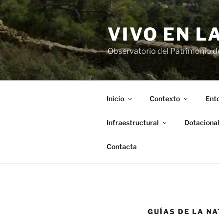
Saltar
al
VIVO EN L
contenido
Observatorio del Patrimonio del
Inicio
Contexto
Ento
Infraestructural
Dotaciona
Contacta
GUÍAS DE LA N