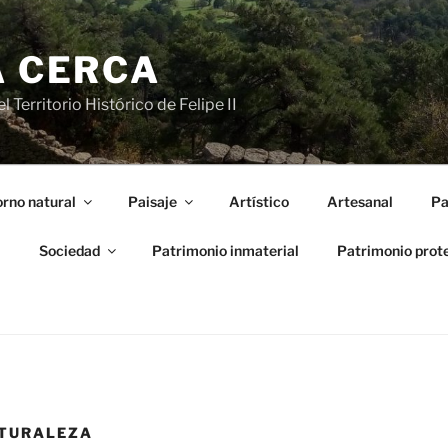
A CERCA
 Territorio Histórico de Felipe II
rno natural
Paisaje
Artístico
Artesanal
Pa
l
Sociedad
Patrimonio inmaterial
Patrimonio prot
ATURALEZA