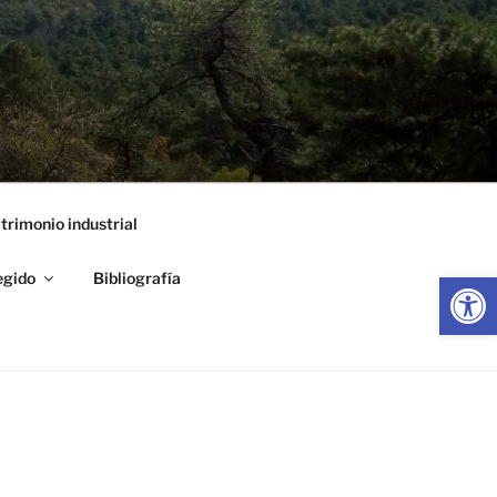
trimonio industrial
Abrir
egido
Bibliografía