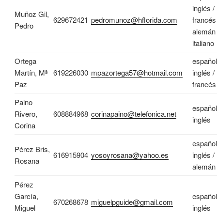
inglés /
Muñoz Gil,
629672421
pedromunoz@hflorida.com
francés 
Pedro
alemán 
italiano
Ortega
español
Martín, Mª
619226030
mpazortega57@hotmail.com
inglés /
Paz
francés
Paino
español
Rivero,
608884968
corinapaino@telefonica.net
inglés
Corina
español
Pérez Bris,
616915904
yosoyrosana@yahoo.es
inglés /
Rosana
alemán
Pérez
García,
español
670268678
miguelpguide@gmail.com
Miguel
inglés