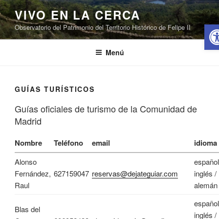
Saltar
VIVO EN LA CERCA
al
Abr
Observatorio del Patrimonio del Territorio Histórico de Felipe II
contenido
Menú
GUÍAS TURÍSTICOS
Guías oficiales de turismo de la Comunidad de
Madrid
Nombre
Teléfono
email
idioma
Alonso
español
Fernández,
627159047
reservas@dejateguiar.com
inglés /
Raul
alemán
español
Blas del
inglés /