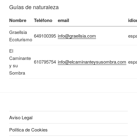
Guías de naturaleza
Nombre
Teléfono
email
idi
Graellsia
649100395
info@graellsia.com
esp
Ecoturismo
El
Caminante
610795754
info@elcaminanteysusombra.com
esp
y su
Sombra
Aviso Legal
Política de Cookies