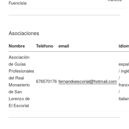
Fuencisla
Asociaciones
Nombre
Teléfono
email
idio
Asociación
de Guías
espa
Profesionales
/ ingl
del Real
/
676570176
fernandoescorial@hotmail.com
Monasterio
franc
de San
/
Lorenzo de
italia
El Escorial