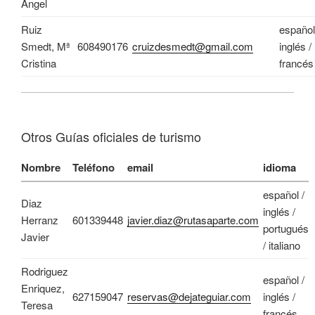
Angel
Ruiz
español
Smedt, Mª
608490176
cruizdesmedt@gmail.com
inglés /
Cristina
francés
Otros Guías oficiales de turismo
Nombre
Teléfono
email
idioma
español /
Diaz
inglés /
Herranz
601339448
javier.diaz@rutasaparte.com
portugués
Javier
/ italiano
Rodriguez
español /
Enriquez,
627159047
reservas@dejateguiar.com
inglés /
Teresa
francés