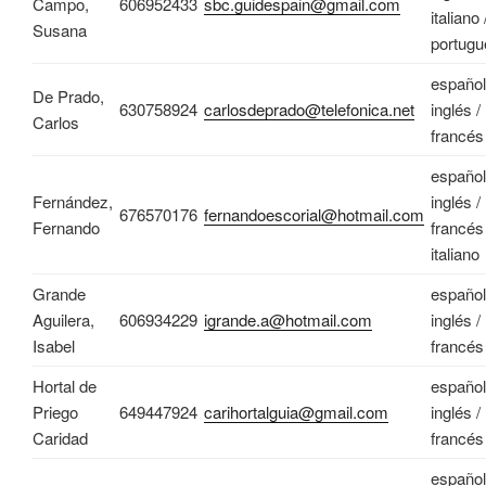
Campo,
606952433
sbc.guidespain@gmail.com
italiano 
Susana
portugu
español
De Prado,
630758924
carlosdeprado@telefonica.net
inglés /
Carlos
francés
español
Fernández,
inglés /
676570176
fernandoescorial@hotmail.com
Fernando
francés 
italiano
Grande
español
Aguilera,
606934229
igrande.a@hotmail.com
inglés /
Isabel
francés
Hortal de
español
Priego
649447924
carihortalguia@gmail.com
inglés /
Caridad
francés
español