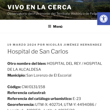
Saltar
VIVO EN LA CERCA
al
Abrir
Observatorio del Patrimonio del Territorio Histórico de Felipe II
contenido
Menú
PUBLICADO
19 MARZO 2024
POR
NICOLÁS JIMÉNEZ HERNÁNDEZ
EL
Hospital de San Carlos
Otro nombre del bien:
HOSPITAL DEL REY / HOSPITAL
DE LA ALCALDESA
Municipio:
San Lorenzo de El Escorial
Código:
CM/0131/158
Referencia catastral:
Referencia del catálogo urbanístico:
E-23
Georeferencia:
UTM-X: 402714, UTM-Y: 4494086 /