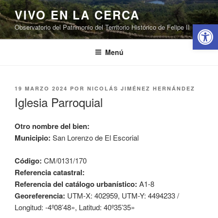
Saltar
VIVO EN LA CERCA
al
Abrir 
Observatorio del Patrimonio del Territorio Histórico de Felipe II
contenido
Menú
PUBLICADO
19 MARZO 2024
POR
NICOLÁS JIMÉNEZ HERNÁNDEZ
EL
Iglesia Parroquial
Otro nombre del bien:
Municipio:
San Lorenzo de El Escorial
Código:
CM/0131/170
Referencia catastral:
Referencia del catálogo urbanístico:
A1-8
Georeferencia:
UTM-X: 402959, UTM-Y: 4494233 /
Longitud: -4º08’48», Latitud: 40º35’35»