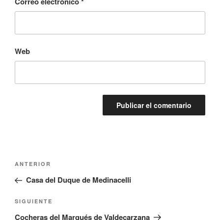
Correo electrónico
*
Web
Navegación
Entrada
ANTERIOR
de
anterior:
Casa del Duque de Medinacelli
entradas
Siguiente
SIGUIENTE
entrada
Cocheras del Marqués de Valdecarzana