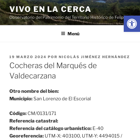
Saltar
VIVO EN LA CERCA
al
Abrir
Observatorio del Patrimonio del Territorio Histórico de Felipe II
contenido
Menú
PUBLICADO
19 MARZO 2024
POR
NICOLÁS JIMÉNEZ HERNÁNDEZ
EL
Cocheras del Marqués de
Valdecarzana
Otro nombre del bien:
Municipio:
San Lorenzo de El Escorial
Código:
CM/0131/171
Referencia catastral:
Referencia del catálogo urbanístico:
E-40
Georeferencia:
UTM-X: 403100, UTM-Y: 4494015 /