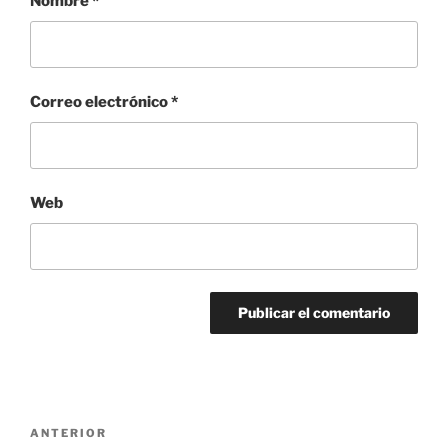
Nombre
*
Correo electrónico
*
Web
Navegación
Entrada
ANTERIOR