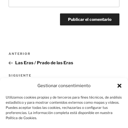
Navegación
Entrada
ANTERIOR
de
anterior:
Las Eras / Prado de las Eras
entradas
Siguiente
SIGUIENTE
entrada
San Ignacio / Ciudad de San Ignacio
Gestionar consentimiento
Utilizamos cookies propias y de terceros para fines técnicos, de análisis
estadístico y para mostrar contenidos externos como mapas y vídeos.
Puedes aceptar todas las cookies, rechazarlas o configurar tus
preferencias. La información completa está disponible en nuestra
Política de Cookies.