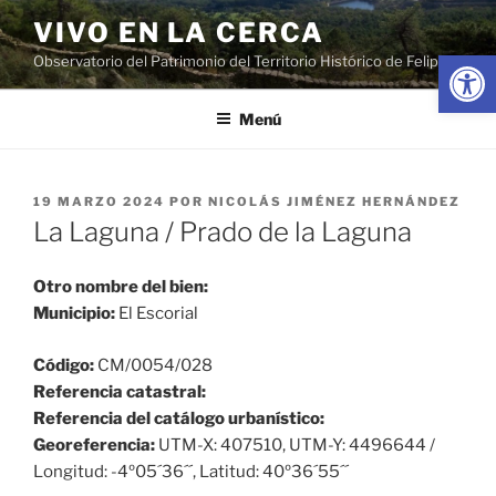
Saltar
VIVO EN LA CERCA
al
Abrir
Observatorio del Patrimonio del Territorio Histórico de Felipe II
contenido
Menú
PUBLICADO
19 MARZO 2024
POR
NICOLÁS JIMÉNEZ HERNÁNDEZ
EL
La Laguna / Prado de la Laguna
Otro nombre del bien:
Municipio:
El Escorial
Código:
CM/0054/028
Referencia catastral:
Referencia del catálogo urbanístico:
Georeferencia:
UTM-X: 407510, UTM-Y: 4496644 /
Longitud: -4º05´36´´, Latitud: 40º36´55´´