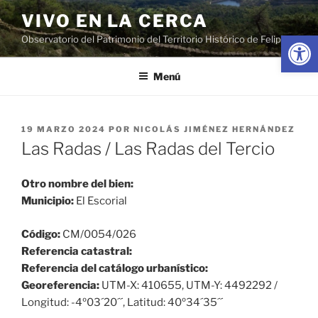
Saltar
VIVO EN LA CERCA
al
Abrir
Observatorio del Patrimonio del Territorio Histórico de Felipe II
contenido
Menú
PUBLICADO
19 MARZO 2024
POR
NICOLÁS JIMÉNEZ HERNÁNDEZ
EL
Las Radas / Las Radas del Tercio
Otro nombre del bien:
Municipio:
El Escorial
Código:
CM/0054/026
Referencia catastral:
Referencia del catálogo urbanístico:
Georeferencia:
UTM-X: 410655, UTM-Y: 4492292 /
Longitud: -4º03´20´´, Latitud: 40º34´35´´