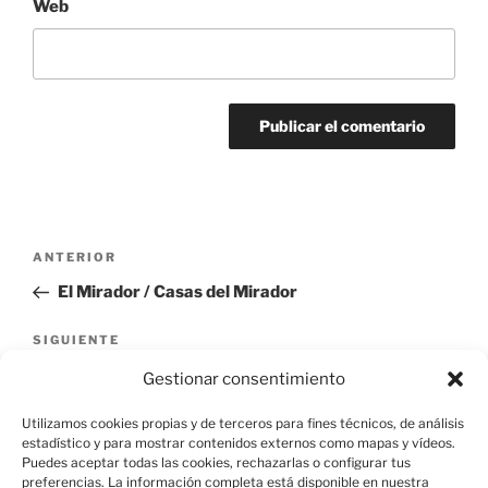
Web
Navegación
Entrada
ANTERIOR
de
anterior:
El Mirador / Casas del Mirador
entradas
Siguiente
SIGUIENTE
entrada
Las Eras / Prado de las Eras
Gestionar consentimiento
Utilizamos cookies propias y de terceros para fines técnicos, de análisis
estadístico y para mostrar contenidos externos como mapas y vídeos.
Puedes aceptar todas las cookies, rechazarlas o configurar tus
preferencias. La información completa está disponible en nuestra