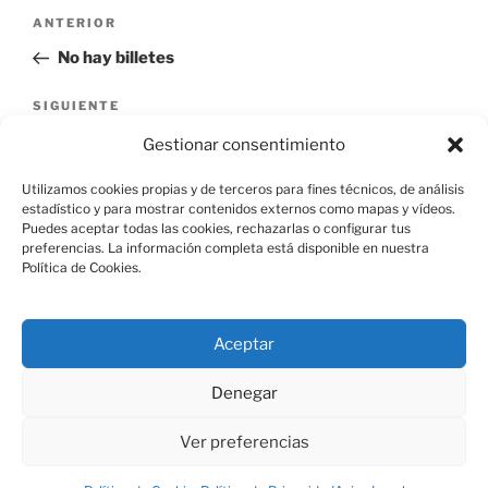
Navegación
Entrada
ANTERIOR
de
anterior:
No hay billetes
entradas
Siguiente
SIGUIENTE
entrada
Dos novias para un torero
Gestionar consentimiento
Utilizamos cookies propias y de terceros para fines técnicos, de análisis
estadístico y para mostrar contenidos externos como mapas y vídeos.
Puedes aceptar todas las cookies, rechazarlas o configurar tus
preferencias. La información completa está disponible en nuestra
Política de Cookies.
Aviso Legal
Aceptar
Política de Cookies
Denegar
Ver preferencias
Política de Privacidad
Funciona gracias a WordPress