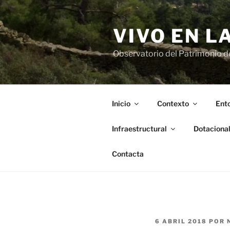
Saltar
al
VIVO EN L
contenido
Observatorio del Patrimonio del
Inicio
Contexto
Ento
Infraestructural
Dotaciona
Contacta
PUBLICADO
6 ABRIL 2018
POR
EL