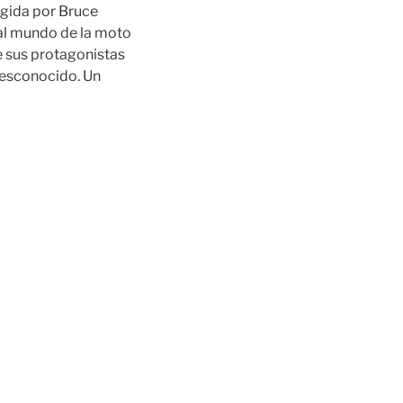
igida por Bruce
 al mundo de la moto
e sus protagonistas
Desconocido. Un