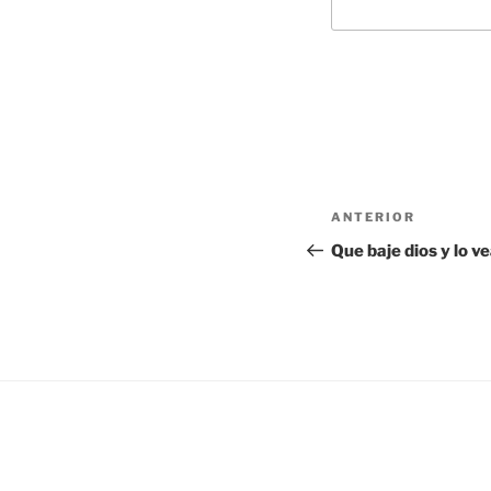
Navegación
Entrada
ANTERIOR
de
anterior:
Que baje dios y lo v
entradas