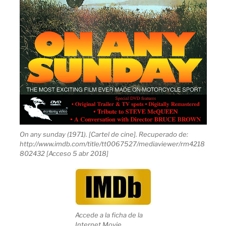
On any sunday (1971). [Cartel de cine]. Recuperado de:
http://www.imdb.com/title/tt0067527/mediaviewer/rm4218
802432 [Acceso 5 abr 2018]
Accede a la ficha de la
Internet Movie