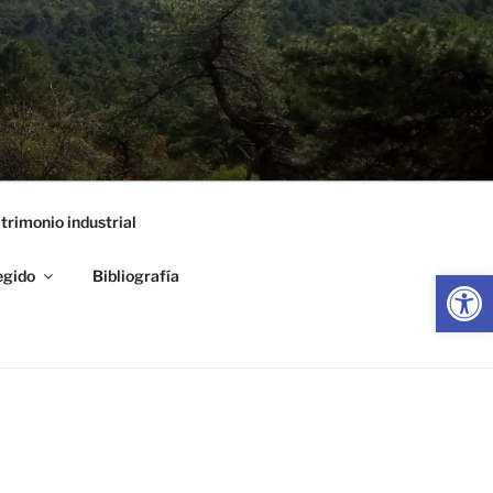
trimonio industrial
Abrir
egido
Bibliografía