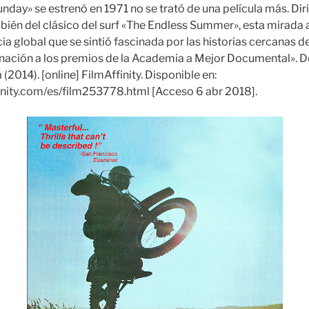
day» se estrenó en 1971 no se trató de una película más. Dir
ién del clásico del surf «The Endless Summer», esta mirada
ia global que se sintió fascinada por las historias cercanas d
nación a los premios de la Academia a Mejor Documental». 
2014). [online] FilmAffinity. Disponible en:
inity.com/es/film253778.html [Acceso 6 abr 2018].