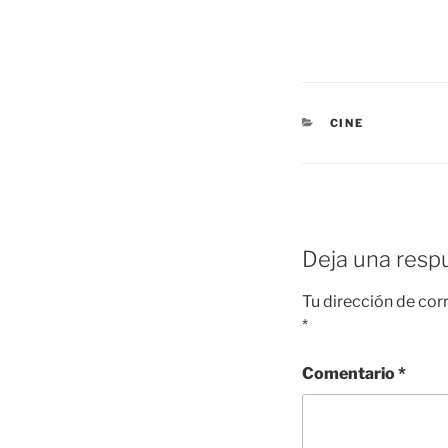
CATEGORÍAS
CINE
Deja una resp
Tu dirección de cor
*
Comentario
*