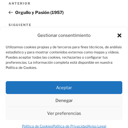
Navegación
Entrada
ANTERIOR
de
anterior:
Orgullo y Pasión (1957)
entradas
Siguiente
SIGUIENTE
entrada
On any sunday (1971)
Gestionar consentimiento
Utilizamos cookies propias y de terceros para fines técnicos, de análisis
estadístico y para mostrar contenidos externos como mapas y vídeos.
Puedes aceptar todas las cookies, rechazarlas o configurar tus
preferencias. La información completa está disponible en nuestra
Política de Cookies.
Aviso Legal
Aceptar
Política de Cookies
Denegar
Ver preferencias
Política de Privacidad
Funciona gracias a WordPress
Política de Cookies
Política de Privacidad
Aviso Legal