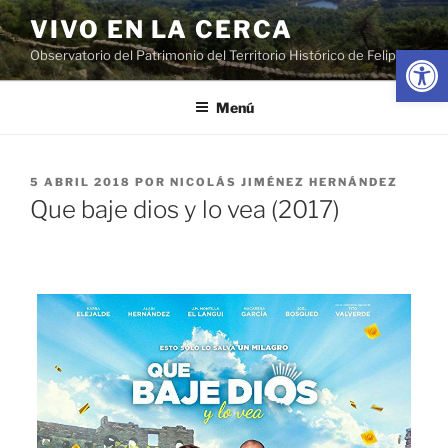
Saltar
VIVO EN LA CERCA
al
Abrir
Observatorio del Patrimonio del Territorio Histórico de Felipe II
contenido
Menú
PUBLICADO
5 ABRIL 2018
POR
NICOLÁS JIMÉNEZ HERNÁNDEZ
EL
Que baje dios y lo vea (2017)