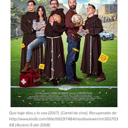
Que baje dios y lo vea (2017). [Cartel de cine]. Recuperado de:
http://www.imdb.com/title/tt6197484/mediaviewer/rm301703
68 [Acceso 5 abr 2018]