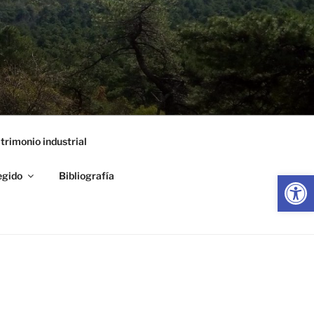
trimonio industrial
Abrir
egido
Bibliografía