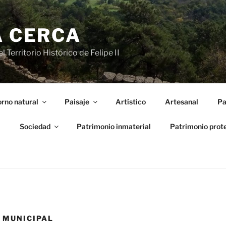
A CERCA
 Territorio Histórico de Felipe II
rno natural
Paisaje
Artístico
Artesanal
Pa
l
Sociedad
Patrimonio inmaterial
Patrimonio prot
 MUNICIPAL