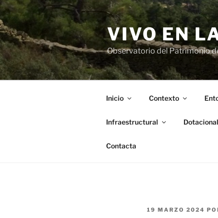
Saltar
al
VIVO EN L
contenido
Observatorio del Patrimonio del
Inicio
Contexto
Ento
Infraestructural
Dotaciona
Contacta
PUBLICADO
19 MARZO 2024
PO
EL