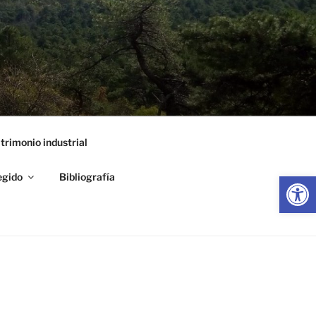
trimonio industrial
Abrir
egido
Bibliografía