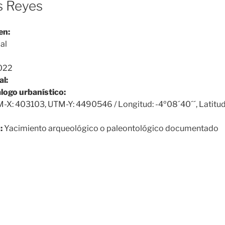
s Reyes
en:
al
022
al:
álogo urbanístico:
-X: 403103, UTM-Y: 4490546 / Longitud: -4º08´40´´, Latitud
:
Yacimiento arqueológico o paleontológico documentado