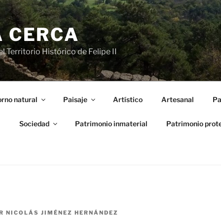
A CERCA
 Territorio Histórico de Felipe II
rno natural
Paisaje
Artístico
Artesanal
Pa
l
Sociedad
Patrimonio inmaterial
Patrimonio prot
R
NICOLÁS JIMÉNEZ HERNÁNDEZ