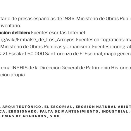
tario de presas españolas de 1986. Ministerio de Obras Públi
nventario.
ción del bien:
Fuentes escritas: Internet:
.org/wiki/Embalse_de_Los_Arroyos. Fuentes cartográficas: In
Ministerio de Obras Públicas y Urbanismo. Fuentes iconográf
8-21 Escala: 1:50.000 San Lorenzo de El Escorial, mapa genera
tema INPHIS de la Dirección General de Patrimonio Históric
ción propia.
,
ARQUITECTÓNICO
,
EL ESCORIAL
,
EROSIÓN NATURAL ABIÓ
ICA
,
EROSIONADO
,
FALTA DE MANTENIMIENTO
,
INDUSTRIAL
LEMAS DE ACABADOS
,
S.XX