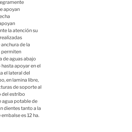
ntegramente
ue apoyan
recha
 apoyan
nte la atención su
 realizadas
 anchura de la
s permiten
a de aguas abajo
 hasta apoyar en el
el lateral del
o, en lamina libre,
turas de soporte al
 del estribo
e agua potable de
 dientes tanto a la
e embalse es 12 ha.