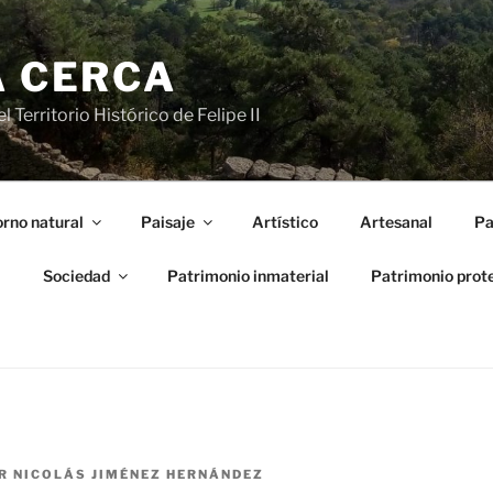
A CERCA
 Territorio Histórico de Felipe II
rno natural
Paisaje
Artístico
Artesanal
Pa
l
Sociedad
Patrimonio inmaterial
Patrimonio prot
R
NICOLÁS JIMÉNEZ HERNÁNDEZ