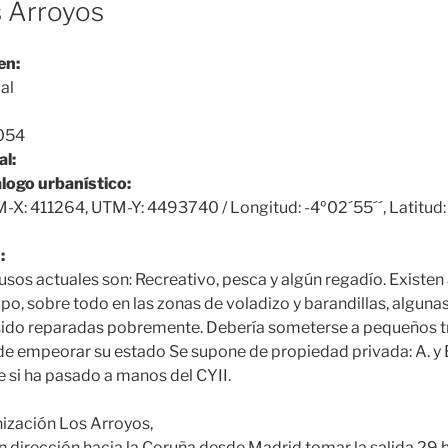
s Arroyos
en:
al
054
al:
álogo urbanístico:
X: 411264, UTM-Y: 4493740 / Longitud: -4º02´55´´, Latitud:
:
usos actuales son: Recreativo, pesca y algún regadío. Existen
po, sobre todo en las zonas de voladizo y barandillas, alguna
sido reparadas pobremente. Debería someterse a pequeños t
de empeorar su estado Se supone de propiedad privada: A. y 
 si ha pasado a manos del CYII.
ización Los Arroyos,
n dirección hacia la Coruña desde Madrid tomar la salida 29