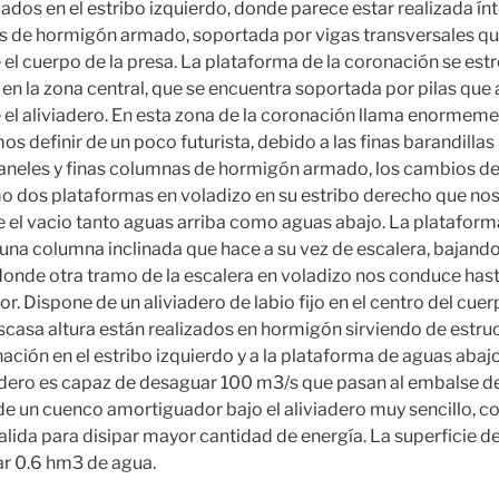
ados en el estribo izquierdo, donde parece estar realizada í
 de hormigón armado, soportada por vigas transversales q
el cuerpo de la presa. La plataforma de la coronación se est
n la zona central, que se encuentra soportada por pilas que
el aliviadero. En esta zona de la coronación llama enormeme
s definir de un poco futurista, debido a las finas barandillas
aneles y finas columnas de hormigón armado, los cambios de
o dos plataformas en voladizo en su estribo derecho que no
 el vacio tanto aguas arriba como aguas abajo. La plataform
una columna inclinada que hace a su vez de escalera, bajando
donde otra tramo de la escalera en voladizo nos conduce hasta 
 Dispone de un aliviadero de labio fijo en el centro del cuerp
casa altura están realizados en hormigón sirviendo de estruc
ación en el estribo izquierdo y a la plataforma de aguas abajo
adero es capaz de desaguar 100 m3/s que pasan al embalse d
e un cuenco amortiguador bajo el aliviadero muy sencillo, con
alida para disipar mayor cantidad de energía. La superficie d
r 0.6 hm3 de agua.