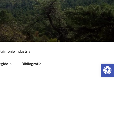
trimonio industrial
Abrir
egido
Bibliografía