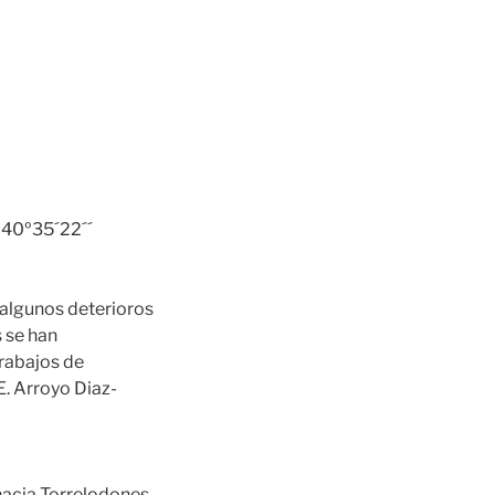
 40º35´22´´
 algunos deterioros
s se han
rabajos de
E. Arroyo Diaz-
 hacia Torrelodones