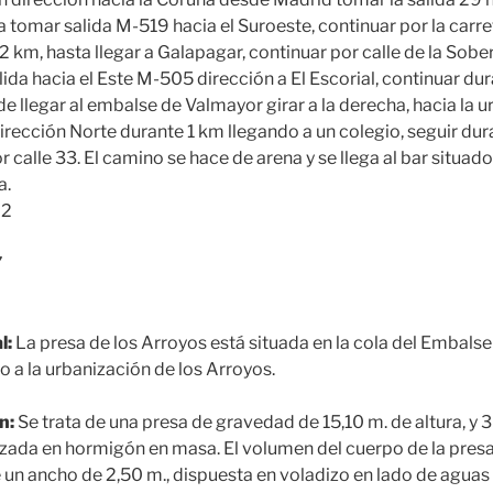
a tomar salida M-519 hacia el Suroeste, continuar por la carre
 km, hasta llegar a Galapagar, continuar por calle de la Sobe
ida hacia el Este M-505 dirección a El Escorial, continuar dur
e llegar al embalse de Valmayor girar a la derecha, hacia la u
irección Norte durante 1 km llegando a un colegio, seguir dur
r calle 33. El camino se hace de arena y se llega al bar situado
a.
m2
7
l:
La presa de los Arroyos está situada en la cola del Embalse
o a la urbanización de los Arroyos.
n:
Se trata de una presa de gravedad de 15,10 m. de altura, y
izada en hormigón en masa. El volumen del cuerpo de la pres
 un ancho de 2,50 m., dispuesta en voladizo en lado de aguas 