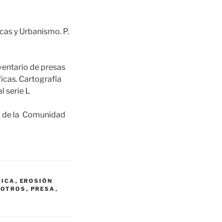
cas y Urbanismo. P.
ventario de presas
icas. Cartografía
l serie L
o de la Comunidad
TICA
,
EROSIÓN
,
OTROS
,
PRESA
,