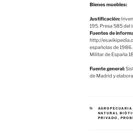
Bienes muebles:
Justificación:
Inven
195. Presa 585 del i
Fuentes de informa
http://es.wikipedia
españolas de 1986. 
Militar de España 1
Fuente general:
Sis
de Madrid y elabora
CATEGORÍAS
AGROPECUARIA
NATURAL BIÓT
PRIVADO
,
PROB