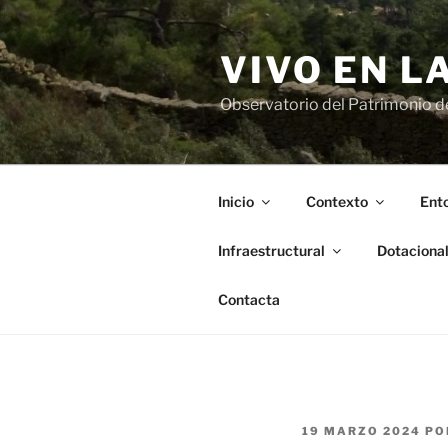
Saltar
al
VIVO EN L
contenido
Observatorio del Patrimonio del
Inicio
Contexto
Ento
Infraestructural
Dotaciona
Contacta
PUBLICADO
19 MARZO 2024
PO
EL