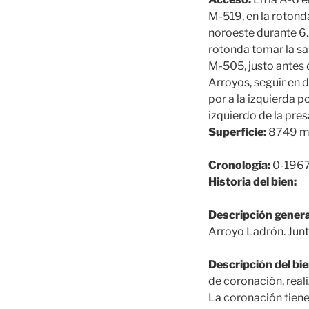
M-519, en la rotond
noroeste durante 6.2
rotonda tomar la sal
M-505, justo antes d
Arroyos, seguir en d
por a la izquierda po
izquierdo de la pres
Superficie:
8749 
Cronología:
0-196
Historia del bien:
Descripción genera
Arroyo Ladrón. Junt
Descripción del bie
de coronación, real
La coronación tiene