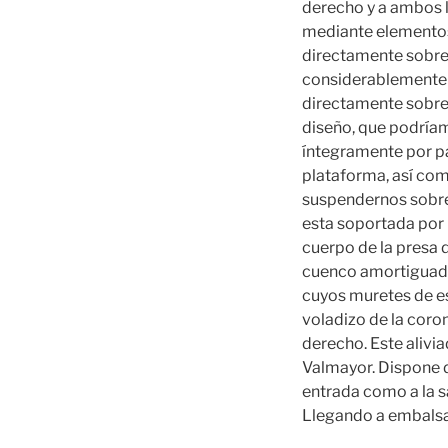
derecho y a ambos l
mediante elementos
directamente sobre 
considerablemente e
directamente sobre 
diseño, que podríamo
íntegramente por p
plataforma, así com
suspendernos sobre
esta soportada por 
cuerpo de la presa 
cuenco amortiguador.
cuyos muretes de es
voladizo de la coron
derecho. Este alivi
Valmayor. Dispone d
entrada como a la s
Llegando a embalsa