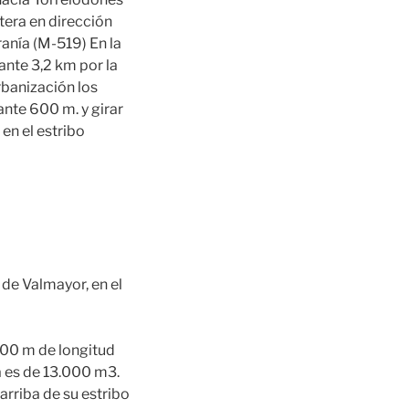
tera en dirección
ranía (M-519) En la
ante 3,2 km por la
rbanización los
ante 600 m. y girar
 en el estribo
 de Valmayor, en el
 300 m de longitud
a es de 13.000 m3.
arriba de su estribo