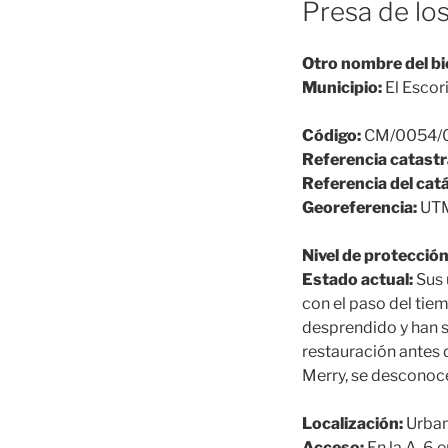
Presa de lo
Otro nombre del bi
Municipio:
El Escori
Código:
CM/0054/
Referencia catastr
Referencia del cat
Georeferencia:
UTM-
Nivel de protección
Estado actual:
Sus 
con el paso del tiem
desprendido y han 
restauración antes 
Merry, se desconoce
Localización:
Urban
Acceso:
En la A-6 e