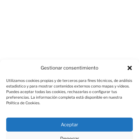
Gestionar consentimiento
Utilizamos cookies propias y de terceros para fines técnicos, de análisis
estadístico y para mostrar contenidos externos como mapas y vídeos.
Puedes aceptar todas las cookies, rechazarlas o configurar tus
CATEGORÍAS
SIN CATEGORÍA
preferencias. La información completa está disponible en nuestra
Política de Cookies.
Deja una respuesta
Aceptar
Tu dirección de correo electrónico no será publicada.
Denegar