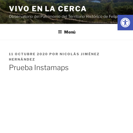
Saltar
VIVO EN LA CERCA
al
Abrir
Observatorio del Patrimonio del Territorio Histórico de Felipe II
contenido
Menú
PUBLICADO
11 OCTUBRE 2020
POR
NICOLÁS JIMÉNEZ
EL
HERNÁNDEZ
Prueba Instamaps