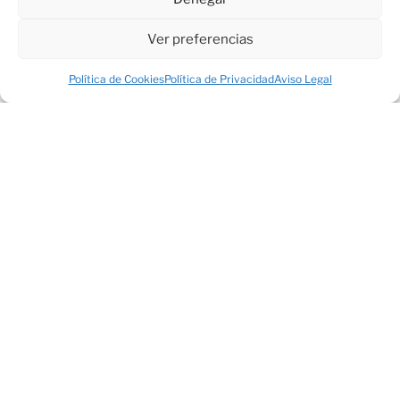
Los campos obligatorios están marcados con
*
Ver preferencias
Comentario
*
Política de Cookies
Política de Privacidad
Aviso Legal
Nombre
*
Correo electrónico
*