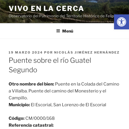
Saltar
VIVO EN LA CERCA
al
Abrir
Observatorio del Patrimonio del Territorio Histórico de Felipe II
contenido
Menú
PUBLICADO
19 MARZO 2024
POR
NICOLÁS JIMÉNEZ HERNÁNDEZ
EL
Puente sobre el río Guatel
Segundo
Otro nombre del bien:
Puente en la Colada del Camino
a Villalba. Puente del camino del Monesterio y el
Campillo.
Municipio:
El Escorial, San Lorenzo de El Escorial
Código:
CM/0000/168
Referencia catastral: