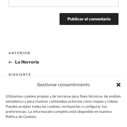
Navegación
Entrada
ANTERIOR
de
anterior:
La Herrería
entradas
Siguiente
SIGUIENTE
entrada
Puente sobre el río Guatel Primero
Gestionar consentimiento
Utilizamos cookies propias y de terceros para fines técnicos, de análisis
estadístico y para mostrar contenidos externos como mapas y vídeos.
Puedes aceptar todas las cookies, rechazarlas o configurar tus
preferencias. La información completa está disponible en nuestra
Política de Cookies.