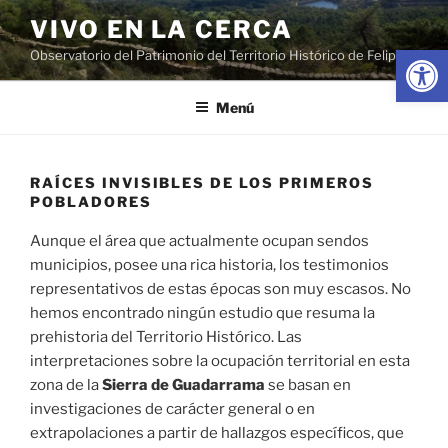
Saltar
VIVO EN LA CERCA
al
Abrir
Observatorio del Patrimonio del Territorio Histórico de Felipe II
contenido
Menú
RAÍCES INVISIBLES DE LOS PRIMEROS
POBLADORES
Aunque el área que actualmente ocupan sendos
municipios, posee una rica historia, los testimonios
representativos de estas épocas son muy escasos. No
hemos encontrado ningún estudio que resuma la
prehistoria del Territorio Histórico. Las
interpretaciones sobre la ocupación territorial en esta
zona de la
Sierra de Guadarrama
se basan en
investigaciones de carácter general o en
extrapolaciones a partir de hallazgos específicos, que