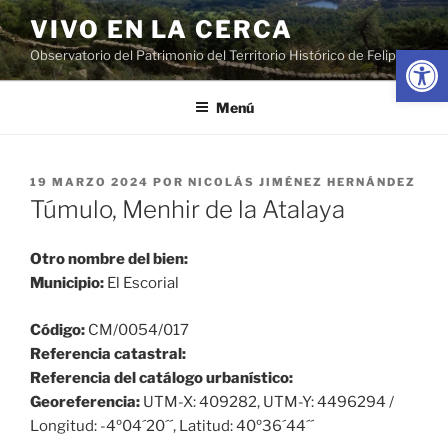
Saltar
VIVO EN LA CERCA
al
Abrir
Observatorio del Patrimonio del Territorio Histórico de Felipe II
contenido
Menú
PUBLICADO
19 MARZO 2024
POR
NICOLÁS JIMÉNEZ HERNÁNDEZ
EL
Túmulo, Menhir de la Atalaya
Otro nombre del bien:
Municipio:
El Escorial
Código:
CM/0054/017
Referencia catastral:
Referencia del catálogo urbanístico:
Georeferencia:
UTM-X: 409282, UTM-Y: 4496294 /
Longitud: -4º04´20´´, Latitud: 40º36´44´´