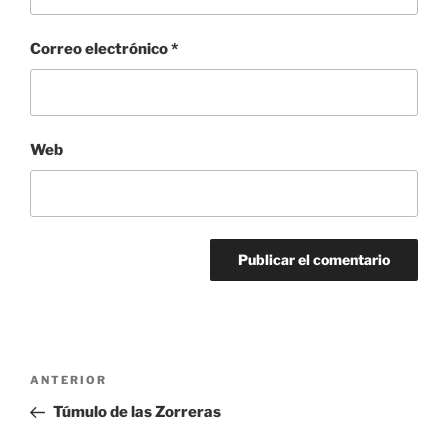
Correo electrónico
*
Web
Navegación
Entrada
ANTERIOR
de
anterior:
Túmulo de las Zorreras
entradas