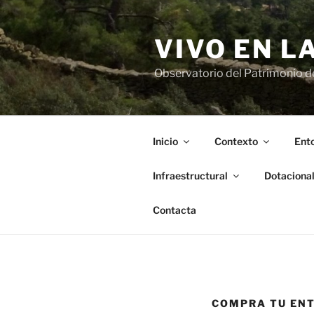
Saltar
al
VIVO EN L
contenido
Observatorio del Patrimonio del
Inicio
Contexto
Ento
Infraestructural
Dotaciona
Contacta
COMPRA TU EN