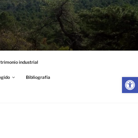
trimonio industrial
Abrir
egido
Bibliografía