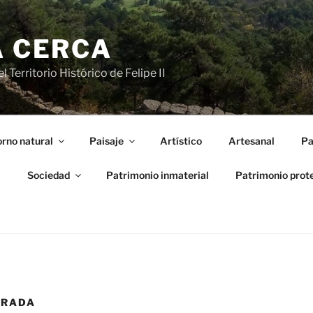
A CERCA
 Territorio Histórico de Felipe II
rno natural
Paisaje
Artístico
Artesanal
Pa
l
Sociedad
Patrimonio inmaterial
Patrimonio prot
TRADA