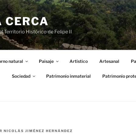
A CERCA
 Territorio Histórico de Felipe II
rno natural
Paisaje
Artístico
Artesanal
Pa
l
Sociedad
Patrimonio inmaterial
Patrimonio prot
R
NICOLÁS JIMÉNEZ HERNÁNDEZ