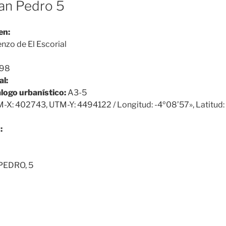
 San Pedro 5
en:
nzo de El Escorial
098
al:
álogo urbanístico:
A3-5
-X: 402743, UTM-Y: 4494122 / Longitud: -4º08’57», Latitud:
:
PEDRO, 5