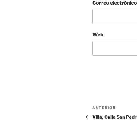
Correo electrónic
Web
Navegación
Entrada
ANTERIOR
de
anterior:
Villa, Calle San Pedr
entradas