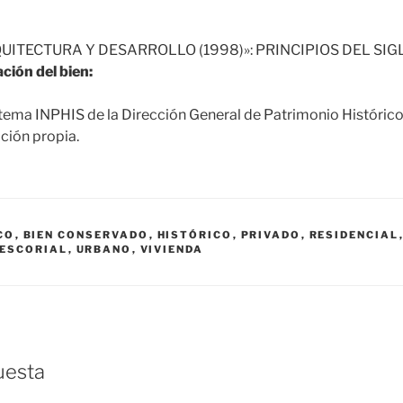
UITECTURA Y DESARROLLO (1998)»: PRINCIPIOS DEL SIGL
ción del bien:
tema INPHIS de la Dirección General de Patrimonio Históric
ción propia.
CO
,
BIEN CONSERVADO
,
HISTÓRICO
,
PRIVADO
,
RESIDENCIAL
 ESCORIAL
,
URBANO
,
VIVIENDA
uesta