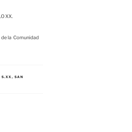
O XX.
o de la Comunidad
,
S.XX
,
SAN