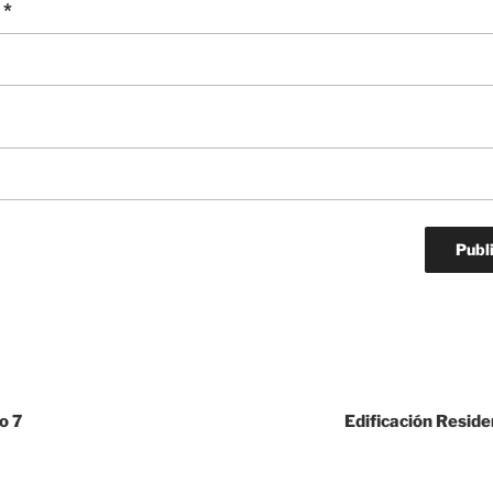
o
*
o 7
Edificación Residen