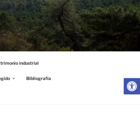
trimonio industrial
Abrir
egido
Bibliografía