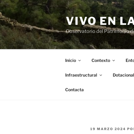
Saltar
al
VIVO EN L
contenido
Observatorio del Patrimonio del
Inicio
Contexto
Ento
Infraestructural
Dotaciona
Contacta
PUBLICADO
19 MARZO 2024
PO
EL