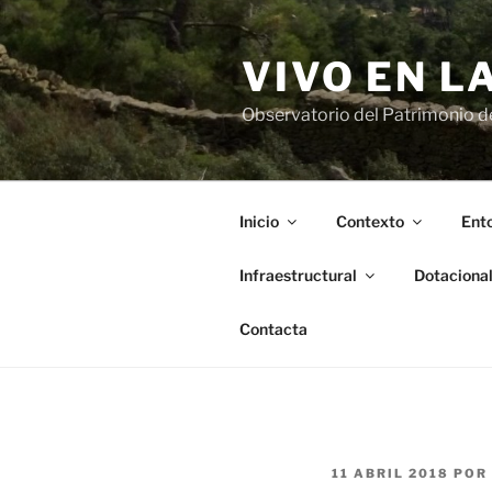
Saltar
al
VIVO EN L
contenido
Observatorio del Patrimonio del
Inicio
Contexto
Ento
Infraestructural
Dotaciona
Contacta
PUBLICADO
11 ABRIL 2018
POR
EL