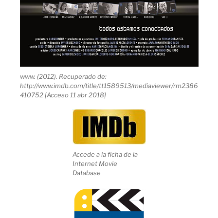
www. (2012). Recuperado de:
http://www.imdb.com/title/tt1589513/mediaviewer/rm2386
410752 [Acceso 11 abr 2018]
Accede a la ficha de la
Internet Movie
Database