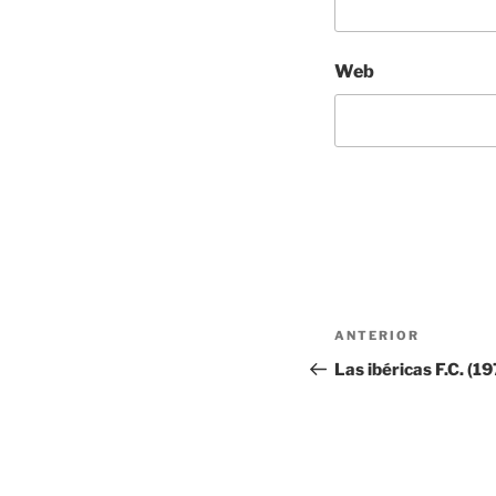
Web
Navegación
Entrada
ANTERIOR
de
anterior:
Las ibéricas F.C. (19
entradas