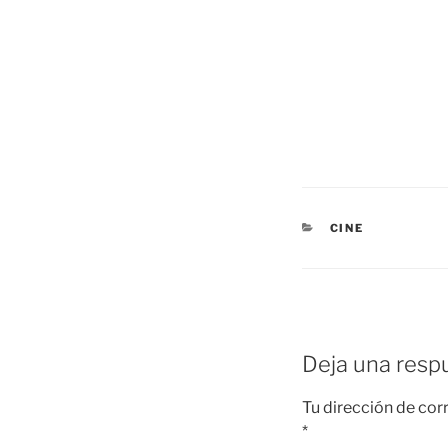
CATEGORÍAS
CINE
Deja una resp
Tu dirección de cor
*