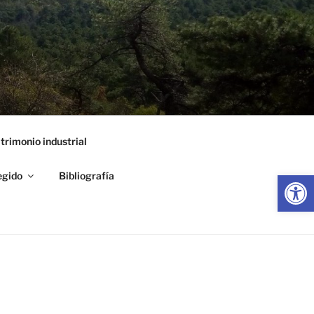
trimonio industrial
Abrir
egido
Bibliografía