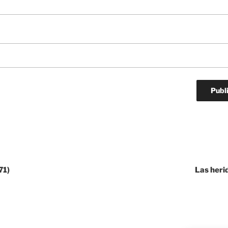
71)
Las heri