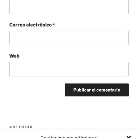
Correo electrónico
*
Web
Navegación
Entrada
ANTERIOR
de
anterior:
1-IMG_5573 (Copy)