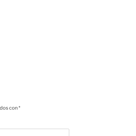
ados con
*