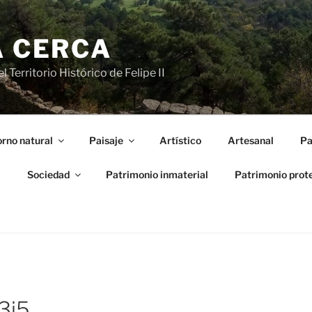
A CERCA
 Territorio Histórico de Felipe II
rno natural
Paisaje
Artístico
Artesanal
Pa
l
Sociedad
Patrimonio inmaterial
Patrimonio prot
3i5