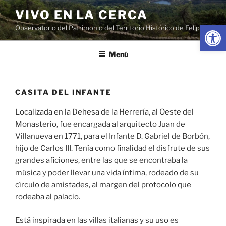
Saltar
VIVO EN LA CERCA
al
Abrir
Observatorio del Patrimonio del Territorio Histórico de Felipe II
contenido
Menú
CASITA DEL INFANTE
Localizada en la Dehesa de la Herrería, al Oeste del
Monasterio, fue encargada al arquitecto Juan de
Villanueva en 1771, para el Infante D. Gabriel de Borbón,
hijo de Carlos III. Tenía como finalidad el disfrute de sus
grandes aficiones, entre las que se encontraba la
música y poder llevar una vida íntima, rodeado de su
círculo de amistades, al margen del protocolo que
rodeaba al palacio.
Está inspirada en las villas italianas y su uso es