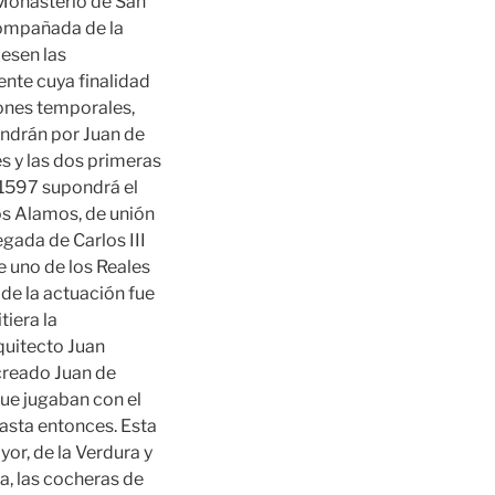
 Monasterio de San
acompañada de la
iesen las
ente cuya finalidad
iones temporales,
ondrán por Juan de
s y las dos primeras
 1597 supondrá el
los Alamos, de unión
legada de Carlos III
e uno de los Reales
o de la actuación fue
tiera la
rquitecto Juan
creado Juan de
que jugaban con el
hasta entonces. Esta
yor, de la Verdura y
ía, las cocheras de