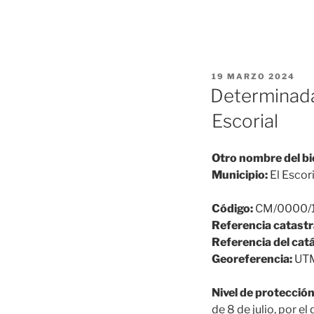
PUBLICADO
19 MARZO 2024
EL
Determinadas
Escorial
Otro nombre del bi
Municipio:
El Escori
Código:
CM/0000/
Referencia catastr
Referencia del cat
Georeferencia:
UTM
Nivel de protección
de 8 de julio, por e