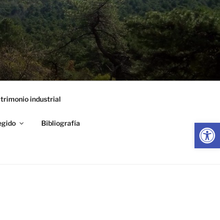
trimonio industrial
Abrir
egido
Bibliografía