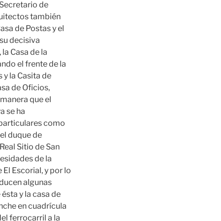
 Secretario de
rquitectos también
asa de Postas y el
su decisiva
 la Casa de la
ndo el frente de la
 y la Casita de
asa de Oficios,
 manera que el
a se ha
 particulares como
del duque de
Real Sitio de San
cesidades de la
l Escorial, y por lo
oducen algunas
 ésta y la casa de
sanche en cuadrícula
l ferrocarril a la