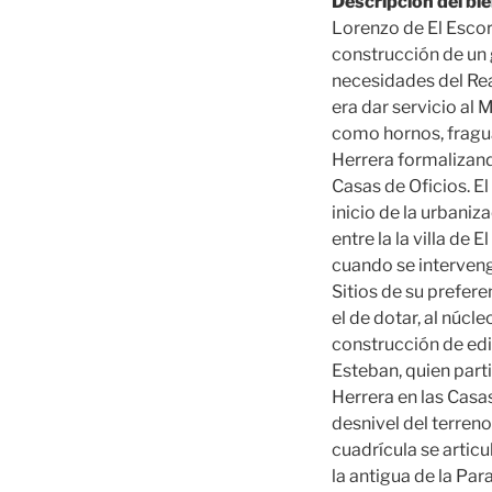
Descripción del bie
Lorenzo de El Escori
construcción de un 
necesidades del Real
era dar servicio al
como hornos, fragua
Herrera formalizand
Casas de Oficios. E
inicio de la urbani
entre la la villa de 
cuando se intervenga
Sitios de su preferen
el de dotar, al núc
construcción de edif
Esteban, quien part
Herrera en las Casa
desnivel del terren
cuadrícula se articu
la antigua de la Par