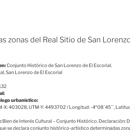
 zonas del Real Sitio de San Lorenzo
en:
Conjunto Histórico de San Lorenzo de El Escorial.
al, San Lorenzo de El Escorial
132
al:
álogo urbanístico:
-X: 403028, UTM-Y: 4493702 / Longitud: -4º08´45´´, Latitud
:
Bien de Interés Cultural – Conjunto Histórico. Declaración:
l que se declara conjunto histórico-artístico determinadas zona