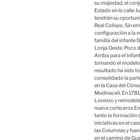
su majestad, el con
Estado en la calle J
tendrán su oportuni
Real Coliseo. Sin e
configuración a la n
familia del infante 
Lonja Oeste. Poco de
Arriba para el Infan
tomando el modelo 
resultado ha sido t
consolidado la part
en la Casa del Cóns
Medinaceli. En 1781
Lorenzo y remodela 
nueva corte.eros En 
tanto la formación 
iniciativas en el cas
las Columnas y fuera
en el camino de Guad