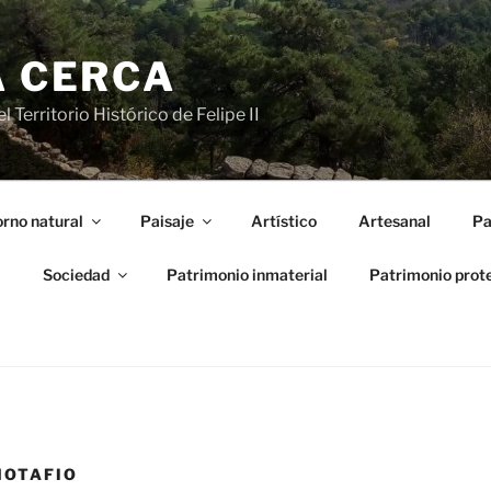
A CERCA
 Territorio Histórico de Felipe II
rno natural
Paisaje
Artístico
Artesanal
Pa
l
Sociedad
Patrimonio inmaterial
Patrimonio prot
NOTAFIO