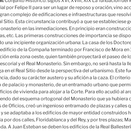
n:
Conjunto Histórico: siglos XVI, XVIII, XIX La fundación del
al por Felipe II para ser un lugar de reposo y oración, vino 
gran complejo de edificaciones e infraestructuras que resolv
 Sitio. Esta circunstancia contribuyó a que se estableciese g
 Monasterio en las inmediaciones. En principio eran construcc
s, etc. Las primeras construcciones de importancia se disp
o una incipiente organización urbana: La casa de los Doctore
l edificio de la Compaña terminado por Francisco de Mora en
zación enla zona oeste, quien también proyectará el paseo de 
El escorial y el Real Monasterio. Sin embargo, no será hasta la l
 en el Real Sitio desde la perspectiva del urbanismo. Este fu
cia, dado su carácter austero y su afición a la caza. El criteri
leo de palacio y monasterio, de un entramado urbano que permi
icios de vivienda para alojar a la Corte. Para ello acudió al a
iendo del esquema ortogonal del Monasterio que ya hubiera 
s de Oficios, creó un ingenioso entramado de plazas y calles 
o y se adaptaba a los edificios de mayor entidad construidos 
la por dos calles, Floridablanca y del Rey, y por tres plazas; Ma
ada. A Juan Esteban se deben los edificios de la Real Ballester