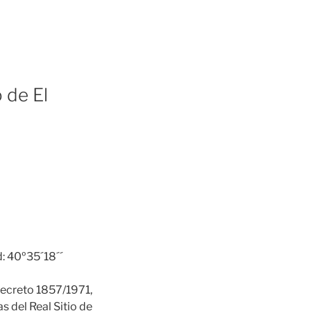
 de El
: 40º35´18´´
 Decreto 1857/1971,
s del Real Sitio de