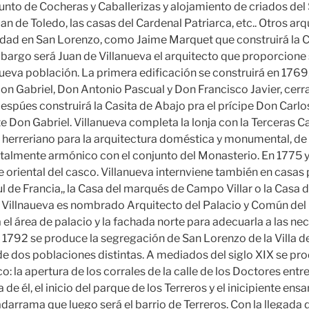
junto de Cocheras y Caballerizas y alojamiento de criados del
uan de Toledo, las casas del Cardenal Patriarca, etc.. Otros a
dad en San Lorenzo, como Jaime Marquet que construirá la C
mbargo será Juan de Villanueva el arquitecto que proporcione 
ueva población. La primera edificación se construirá en 1769,
Don Gabriel, Don Antonio Pascual y Don Francisco Javier, cerra
spúes construirá la Casita de Abajo pra el prícipe Don Carlos
te Don Gabriel. Villanueva completa la lonja con la Terceras C
herreriano para la arquitectura doméstica y monumental, de
otalmente armónico con el conjunto del Monasterio. En 1775 y
e oriental del casco. Villanueva internviene también en casas
ul de Francia,, la Casa del marqués de Campo Villar o la Casa 
 Villnaueva es nombrado Arquitecto del Palacio y Común del 
el área de palacio y la fachada norte para adecuarla a las ne
1792 se produce la segregación de San Lorenzo de la Villa de E
de dos poblaciones distintas. A mediados del siglo XIX se pr
co: la apertura de los corrales de la calle de los Doctores entre
 de él, el inicio del parque de los Terreros y el inicipiente en
arrama que luego será el barrio de Terreros. Con la llegada de