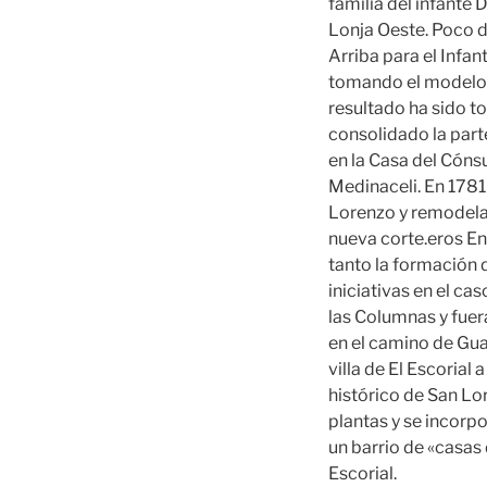
familia del infante 
Lonja Oeste. Poco de
Arriba para el Infan
tomando el modelo 
resultado ha sido t
consolidado la part
en la Casa del Cóns
Medinaceli. En 1781
Lorenzo y remodela 
nueva corte.eros En 
tanto la formación 
iniciativas en el cas
las Columnas y fuera
en el camino de Guad
villa de El Escorial
histórico de San Lor
plantas y se incorp
un barrio de «casas 
Escorial.