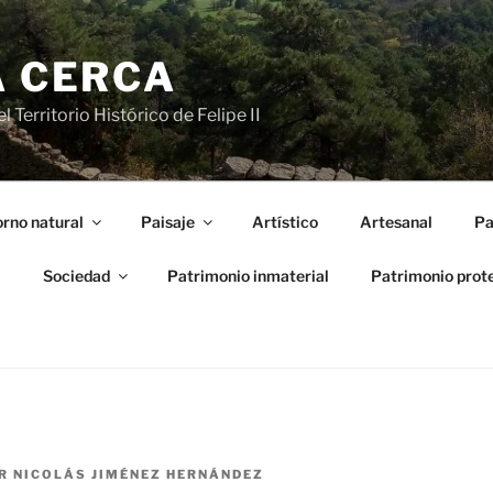
A CERCA
 Territorio Histórico de Felipe II
rno natural
Paisaje
Artístico
Artesanal
Pa
l
Sociedad
Patrimonio inmaterial
Patrimonio prot
R
NICOLÁS JIMÉNEZ HERNÁNDEZ