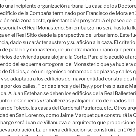
o una incipiente organización urbana: La casa de los Doctore
l edificio de la Compaña terminado por Francisco de Mora en
zación enla zona oeste, quien también proyectará el paseo de 
El escorial y el Real Monasterio. Sin embargo, no será hasta la l
 en el Real Sitio desde la perspectiva del urbanismo. Este fu
cia, dado su carácter austero y su afición a la caza. El criteri
leo de palacio y monasterio, de un entramado urbano que permi
icios de vivienda para alojar a la Corte. Para ello acudió al a
iendo del esquema ortogonal del Monasterio que ya hubiera 
s de Oficios, creó un ingenioso entramado de plazas y calles 
o y se adaptaba a los edificios de mayor entidad construidos 
la por dos calles, Floridablanca y del Rey, y por tres plazas; Ma
ada. A Juan Esteban se deben los edificios de la Real Ballester
junto de Cocheras y Caballerizas y alojamiento de criados del
uan de Toledo, las casas del Cardenal Patriarca, etc.. Otros a
dad en San Lorenzo, como Jaime Marquet que construirá la C
mbargo será Juan de Villanueva el arquitecto que proporcione 
ueva población. La primera edificación se construirá en 1769,