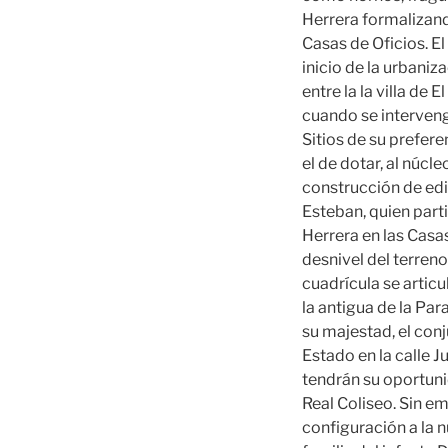
Herrera formalizand
Casas de Oficios. E
inicio de la urbani
entre la la villa de 
cuando se intervenga
Sitios de su preferen
el de dotar, al núc
construcción de edif
Esteban, quien part
Herrera en las Casa
desnivel del terren
cuadrícula se articu
la antigua de la Par
su majestad, el con
Estado en la calle J
tendrán su oportuni
Real Coliseo. Sin e
configuración a la n