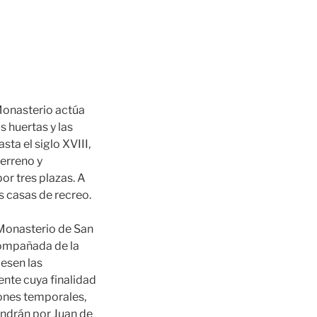
 Monasterio actúa
s huertas y las
ta el siglo XVIII,
erreno y
or tres plazas. A
s casas de recreo.
 Monasterio de San
acompañada de la
iesen las
ente cuya finalidad
iones temporales,
ondrán por Juan de