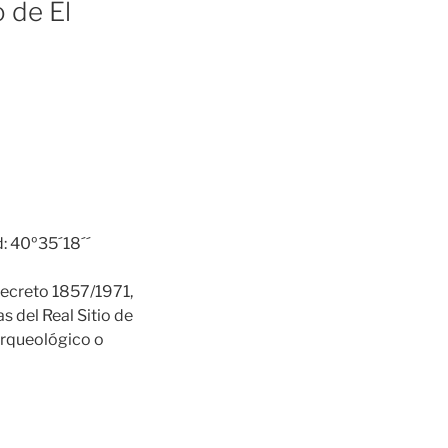
 de El
: 40º35´18´´
 Decreto 1857/1971,
s del Real Sitio de
 arqueológico o