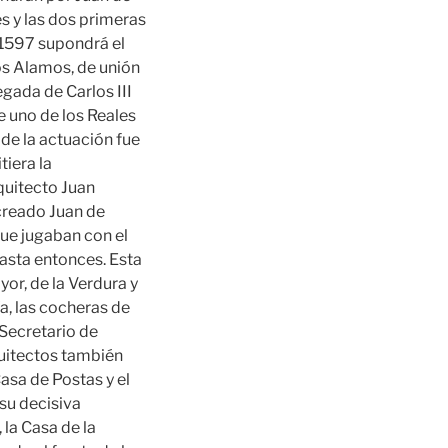
s y las dos primeras
 1597 supondrá el
los Alamos, de unión
legada de Carlos III
e uno de los Reales
o de la actuación fue
tiera la
rquitecto Juan
creado Juan de
que jugaban con el
hasta entonces. Esta
yor, de la Verdura y
ía, las cocheras de
 Secretario de
rquitectos también
asa de Postas y el
su decisiva
 la Casa de la