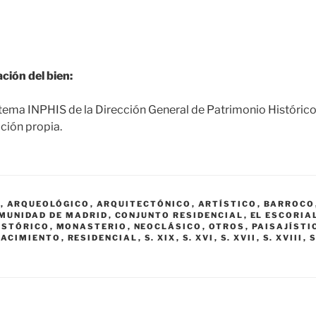
ción del bien:
tema INPHIS de la Dirección General de Patrimonio Históric
ción propia.
O
,
ARQUEOLÓGICO
,
ARQUITECTÓNICO
,
ARTÍSTICO
,
BARROCO
MUNIDAD DE MADRID
,
CONJUNTO RESIDENCIAL
,
EL ESCORIA
ISTÓRICO
,
MONASTERIO
,
NEOCLÁSICO
,
OTROS
,
PAISAJÍSTI
NACIMIENTO
,
RESIDENCIAL
,
S. XIX
,
S. XVI
,
S. XVII
,
S. XVIII
,
S
L