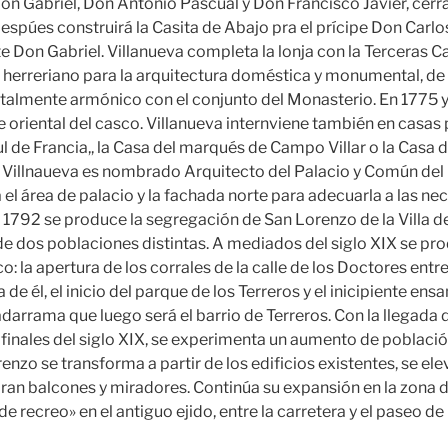
Don Gabriel, Don Antonio Pascual y Don Francisco Javier, cerra
spúes construirá la Casita de Abajo pra el prícipe Don Carlos
te Don Gabriel. Villanueva completa la lonja con la Terceras C
herreriano para la arquitectura doméstica y monumental, de
otalmente armónico con el conjunto del Monasterio. En 1775 y
e oriental del casco. Villanueva internviene también en casas
ul de Francia,, la Casa del marqués de Campo Villar o la Casa 
 Villnaueva es nombrado Arquitecto del Palacio y Común del 
el área de palacio y la fachada norte para adecuarla a las ne
1792 se produce la segregación de San Lorenzo de la Villa de E
de dos poblaciones distintas. A mediados del siglo XIX se pr
co: la apertura de los corrales de la calle de los Doctores entre
 de él, el inicio del parque de los Terreros y el inicipiente en
arrama que luego será el barrio de Terreros. Con la llegada de
 a finales del siglo XIX, se experimenta un aumento de població
enzo se transforma a partir de los edificios existentes, se el
oran balcones y miradores. Continúa su expansión en la zona d
de recreo» en el antiguo ejido, entre la carretera y el paseo de 