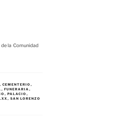
o de la Comunidad
,
CEMENTERIO
,
L
,
FUNERARIA
,
CO
,
PALACIO
,
.XX
,
SAN LORENZO