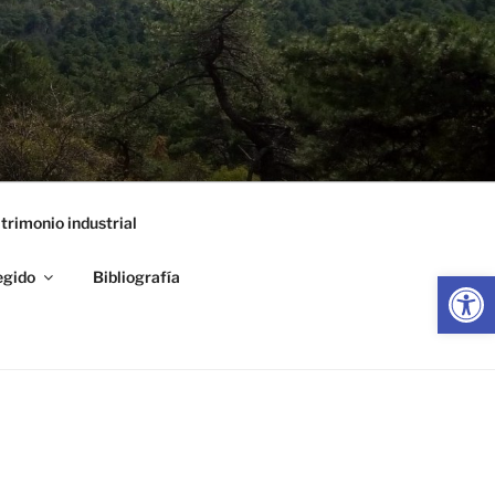
trimonio industrial
Abrir
egido
Bibliografía