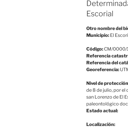
Determinada
Escorial
Otro nombre del bi
Municipio:
El Escori
Código:
CM/0000/
Referencia catastr
Referencia del cat
Georeferencia:
UTM
Nivel de protección
de 8 de julio, por e
san Lorenzo de El Es
paleontológico do
Estado actual:
Localización: