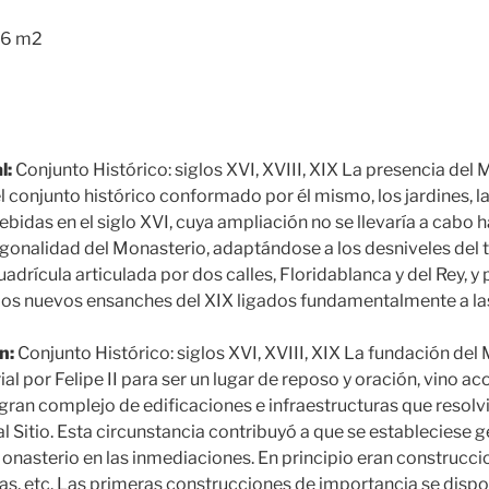
6 m2
l:
Conjunto Histórico: siglos XVI, XVIII, XIX La presencia del
 conjunto histórico conformado por él mismo, los jardines, la
das en el siglo XVI, cuya ampliación no se llevaría a cabo has
gonalidad del Monasterio, adaptándose a los desniveles del t
drícula articulada por dos calles, Floridablanca y del Rey, y p
 los nuevos ensanches del XIX ligados fundamentalmente a la
n:
Conjunto Histórico: siglos XVI, XVIII, XIX La fundación del
al por Felipe II para ser un lugar de reposo y oración, vino 
gran complejo de edificaciones e infraestructuras que resolv
 Sitio. Esta circunstancia contribuyó a que se estableciese g
 Monasterio en las inmediaciones. En principio eran construcc
s, etc. Las primeras construcciones de importancia se disp