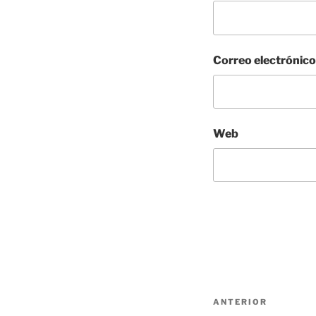
Correo electrónic
Web
Navegación
Entrada
ANTERIOR