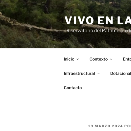
Saltar
al
VIVO EN L
contenido
Observatorio del Patrimonio del
Inicio
Contexto
Ento
Infraestructural
Dotaciona
Contacta
PUBLICADO
19 MARZO 2024
PO
EL