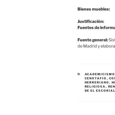
Bienes muebles:
Justificación:
Fuentes de informa
Fuente general:
Sis
de Madrid y elabora
CATEGORÍAS
ACADEMICISM
CENOTAFIO
,
CO
HERRERIANO
,
H
RELIGIOSA
,
RE
DE EL ESCORIA