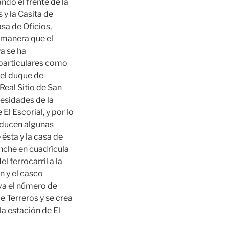
ndo el frente de la
 y la Casita de
asa de Oficios,
 manera que el
a se ha
 particulares como
del duque de
Real Sitio de San
cesidades de la
l Escorial, y por lo
oducen algunas
 ésta y la casa de
sanche en cuadrícula
l ferrocarril a la
n y el casco
eva el número de
e Terreros y se crea
la estación de El