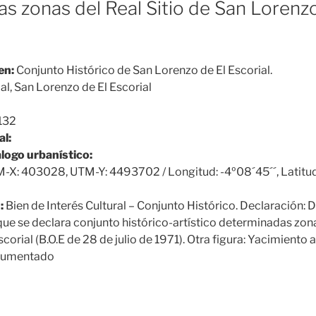
s zonas del Real Sitio de San Lorenzo
en:
Conjunto Histórico de San Lorenzo de El Escorial.
al, San Lorenzo de El Escorial
132
al:
álogo urbanístico:
-X: 403028, UTM-Y: 4493702 / Longitud: -4º08´45´´, Latitud
:
Bien de Interés Cultural – Conjunto Histórico. Declaración:
l que se declara conjunto histórico-artístico determinadas zona
corial (B.O.E de 28 de julio de 1971). Otra figura: Yacimiento
cumentado