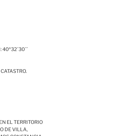
: 40º32´30´´
 CATASTRO.
N EL TERRITORIO
O DE VILLA,