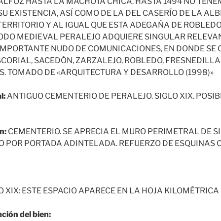
LFOZ HASTA LA MACHOTA CHICA. HASTA 1494 NO TEN
U EXISTENCIA, ASÍ COMO DE LA DEL CASERÍO DE LA ALB
TERRITORIO Y AL IGUAL QUE ESTA ADEGAÑA DE ROBLEDO
ODO MEDIEVAL PERALEJO ADQUIERE SINGULAR RELEVAN
 IMPORTANTE NUDO DE COMUNICACIONES, EN DONDE SE
SCORIAL, SACEDÓN, ZARZALEJO, ROBLEDO, FRESNEDILLA
 TOMADO DE «ARQUITECTURA Y DESARROLLO (1998)»
l:
ANTIGUO CEMENTERIO DE PERALEJO. SIGLO XIX. POSI
n:
CEMENTERIO. SE APRECIA EL MURO PERIMETRAL DE S
O POR PORTADA ADINTELADA. REFUERZO DE ESQUINAS C
O XIX: ESTE ESPACIO APARECE EN LA HOJA KILOMÉTRICA
ción del bien: