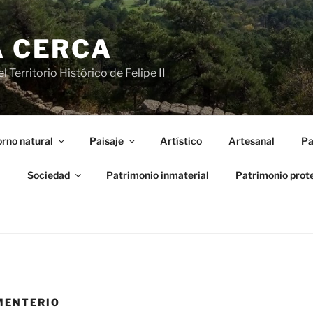
A CERCA
 Territorio Histórico de Felipe II
rno natural
Paisaje
Artístico
Artesanal
Pa
l
Sociedad
Patrimonio inmaterial
Patrimonio prot
MENTERIO