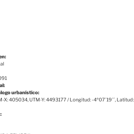
en:
al
091
al:
álogo urbanístico:
X: 405034, UTM-Y: 4493177 / Longitud: -4º07´19´´, Latitud
: