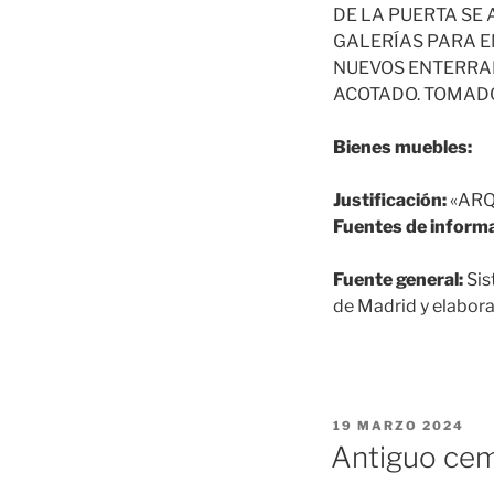
DE LA PUERTA SE
GALERÍAS PARA EN
NUEVOS ENTERRAM
ACOTADO. TOMADO
Bienes muebles:
Justificación:
«ARQ
Fuentes de informa
Fuente general:
Sis
de Madrid y elabora
PUBLICADO
19 MARZO 2024
EL
Antiguo cem