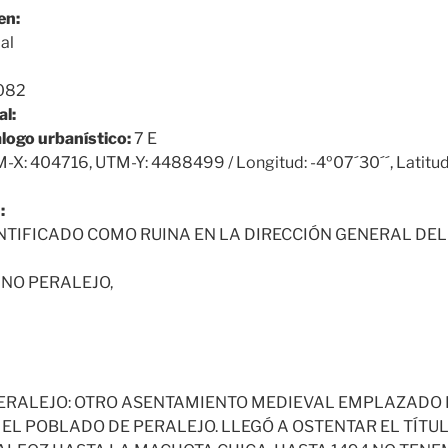
en:
al
082
al:
álogo urbanístico:
7 E
-X: 404716, UTM-Y: 4488499 / Longitud: -4º07´30´´, Latitud
:
NTIFICADO COMO RUINA EN LA DIRECCIÓN GENERAL DEL
NO PERALEJO,
ERALEJO: OTRO ASENTAMIENTO MEDIEVAL EMPLAZADO E
EL POBLADO DE PERALEJO. LLEGÓ A OSTENTAR EL TÍTUL