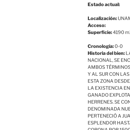
Estado actual:
Localización:
UNAM
Acceso:
Superficie:
4190 m
Cronología:
0-0
Historia del bien:
L
NACIONAL, SE ENC
AMBOS TÉRMINOS 
Y AL SUR CON LAS
ESTA ZONA DESDE 
LA EXISTENCIA EN
GANADO EXPLOTAD
HERRENES. SE CO
DENOMINADA NUES
PERTENECIÓ A JU
ESPLENDOR HASTA
CORONA POR 1500