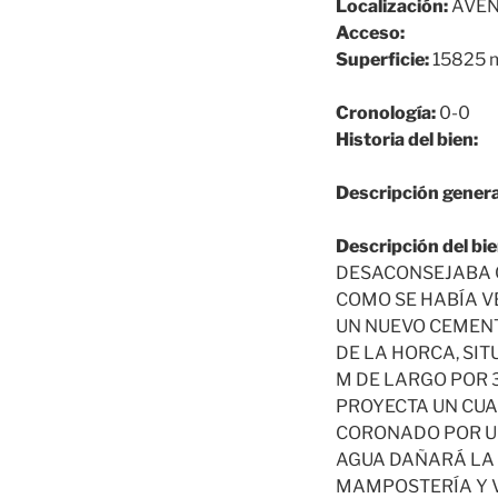
Localización:
AVENI
Acceso:
Superficie:
15825 
Cronología:
0-0
Historia del bien:
Descripción genera
Descripción del bie
DESACONSEJABA C
COMO SE HABÍA V
UN NUEVO CEMEN
DE LA HORCA, SIT
M DE LARGO POR 
PROYECTA UN CUA
CORONADO POR UN
AGUA DAÑARÁ LA 
MAMPOSTERÍA Y V