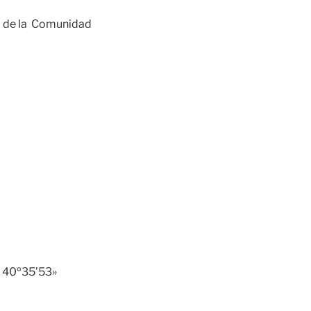
o de la Comunidad
: 40º35’53»