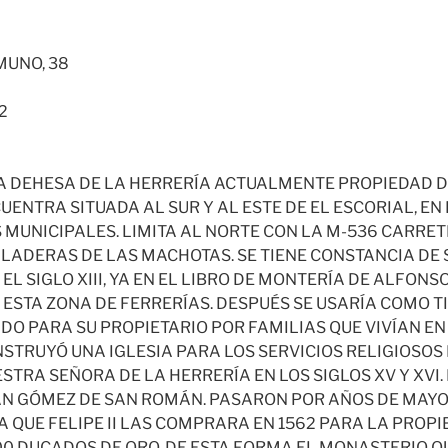
UNO, 38
2
A DEHESA DE LA HERRERÍA ACTUALMENTE PROPIEDAD D
UENTRA SITUADA AL SUR Y AL ESTE DE EL ESCORIAL, EN
MUNICIPALES. LIMITA AL NORTE CON LA M-536 CARRE
 LADERAS DE LAS MACHOTAS. SE TIENE CONSTANCIA DE 
EL SIGLO XIII, YA EN EL LIBRO DE MONTERÍA DE ALFONSO
 ESTA ZONA DE FERRERÍAS. DESPUÉS SE USARÍA COMO T
O PARA SU PROPIETARIO POR FAMILIAS QUE VIVÍAN EN
NSTRUYÓ UNA IGLESIA PARA LOS SERVICIOS RELIGIOSOS
TRA SEÑORA DE LA HERRERÍA EN LOS SIGLOS XV Y XVI.
AN GÓMEZ DE SAN ROMÁN. PASARON POR AÑOS DE MAY
 QUE FELIPE II LAS COMPRARA EN 1562 PARA LA PROPI
0 DUCADOS DE ORO. DE ESTA FORMA EL MONASTERIO Q