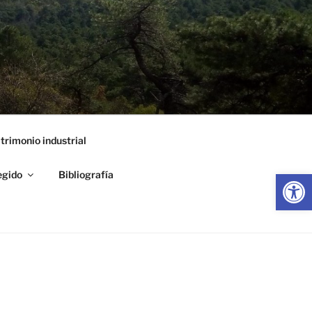
trimonio industrial
Abrir
egido
Bibliografía