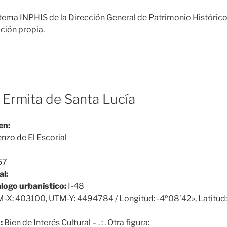
tema INPHIS de la Dirección General de Patrimonio Históric
ción propia.
 Ermita de Santa Lucía
en:
nzo de El Escorial
57
al:
álogo urbanístico:
I-48
-X: 403100, UTM-Y: 4494784 / Longitud: -4º08’42», Latitud
:
Bien de Interés Cultural – . : . Otra figura: