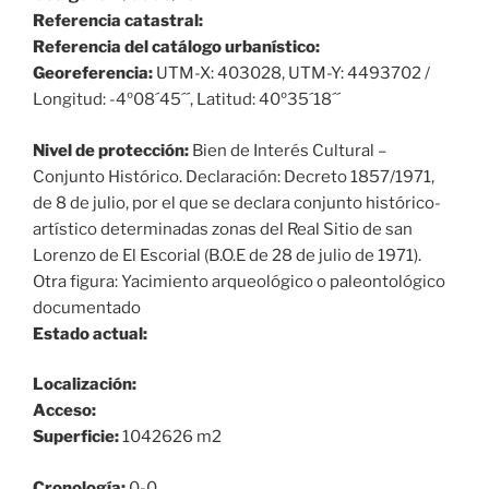
Referencia catastral:
Referencia del catálogo urbanístico:
Georeferencia:
UTM-X: 403028, UTM-Y: 4493702 /
Longitud: -4º08´45´´, Latitud: 40º35´18´´
Nivel de protección:
Bien de Interés Cultural –
Conjunto Histórico. Declaración: Decreto 1857/1971,
de 8 de julio, por el que se declara conjunto histórico-
artístico determinadas zonas del Real Sitio de san
Lorenzo de El Escorial (B.O.E de 28 de julio de 1971).
Otra figura: Yacimiento arqueológico o paleontológico
documentado
Estado actual:
Localización:
Acceso:
Superficie:
1042626 m2
Cronología:
0-0