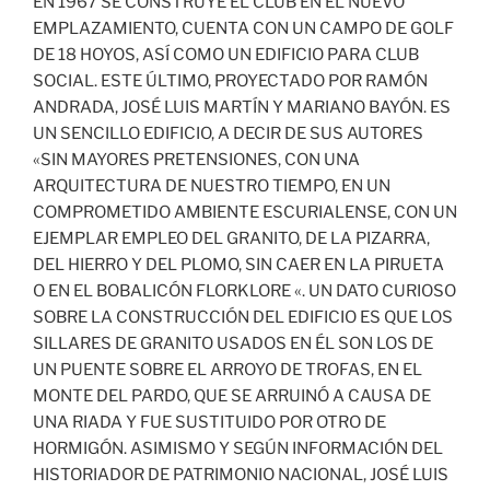
EN 1967 SE CONSTRUYE EL CLUB EN EL NUEVO
EMPLAZAMIENTO, CUENTA CON UN CAMPO DE GOLF
DE 18 HOYOS, ASÍ COMO UN EDIFICIO PARA CLUB
SOCIAL. ESTE ÚLTIMO, PROYECTADO POR RAMÓN
ANDRADA, JOSÉ LUIS MARTÍN Y MARIANO BAYÓN. ES
UN SENCILLO EDIFICIO, A DECIR DE SUS AUTORES
«SIN MAYORES PRETENSIONES, CON UNA
ARQUITECTURA DE NUESTRO TIEMPO, EN UN
COMPROMETIDO AMBIENTE ESCURIALENSE, CON UN
EJEMPLAR EMPLEO DEL GRANITO, DE LA PIZARRA,
DEL HIERRO Y DEL PLOMO, SIN CAER EN LA PIRUETA
O EN EL BOBALICÓN FLORKLORE «. UN DATO CURIOSO
SOBRE LA CONSTRUCCIÓN DEL EDIFICIO ES QUE LOS
SILLARES DE GRANITO USADOS EN ÉL SON LOS DE
UN PUENTE SOBRE EL ARROYO DE TROFAS, EN EL
MONTE DEL PARDO, QUE SE ARRUINÓ A CAUSA DE
UNA RIADA Y FUE SUSTITUIDO POR OTRO DE
HORMIGÓN. ASIMISMO Y SEGÚN INFORMACIÓN DEL
HISTORIADOR DE PATRIMONIO NACIONAL, JOSÉ LUIS