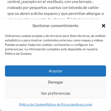
central ¿excepto en el vestíbulo, con una terraza-,
rodeado por pequeños cuartos con bóveda de cañón
que se abren a dicho espacio y que permitían albergar a
una pequeña orquesta de cámara. El interior, aunque
variado en parte, conserva todavía su espléndida
Gestionar consentimiento
decoración ¿menos elaborada que la de la Casita de
Utilizamos cookies propias y de terceros para fines técnicos, de análisis
Abajo-, entre la que destacan los frisos pompeyanos
estadístico y para mostrar contenidos externos como mapas y vídeos.
con motivos musicales de la cúpula principal. Ha sido
Puedes aceptar todas las cookies, rechazarlas o configurar tus
considerado este conjunto como el ejemplo máximo
preferencias. La información completa está disponible en nuestra
Política de Cookies.
del Neoclasicismo español, en referencia a un grupo de
obras que recuperan los principios renacentistas
italianos de la jardinería de Felipe II en la España de la
Aceptar
segunda mitad del siglo XVIII en franca contraposición
al modelo francés imperante. Pero estos jardines,
Denegar
tradicionalmente atribuidos al propio Villanueva,
presentan, además de dispositivos de proyecto
Ver preferencias
clásicos, fuertes rasgos hispanos que tienden a la
fragmentación del conjunto y a la ruptura de la visión
Política de Cookies
Política de Privacidad
Aviso Legal
perspectiva: mientras que un importante eje