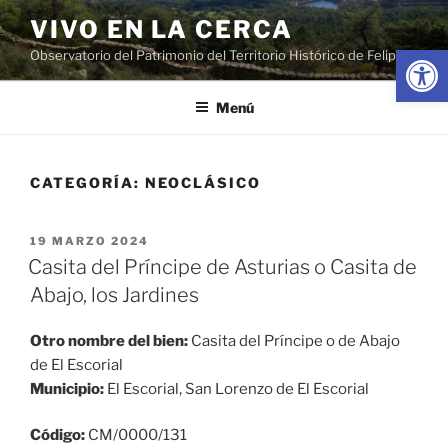
Saltar
VIVO EN LA CERCA
al
Abrir
Observatorio del Patrimonio del Territorio Histórico de Felipe II
contenido
Menú
CATEGORÍA:
NEOCLÁSICO
PUBLICADO
19 MARZO 2024
EL
Casita del Príncipe de Asturias o Casita de
Abajo, los Jardines
Otro nombre del bien:
Casita del Príncipe o de Abajo
de El Escorial
Municipio:
El Escorial, San Lorenzo de El Escorial
Código:
CM/0000/131