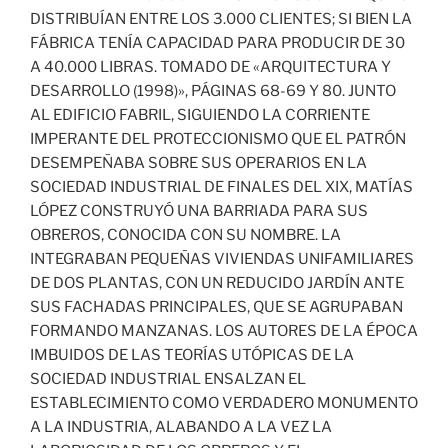
DISTRIBUÍAN ENTRE LOS 3.000 CLIENTES; SI BIEN LA
FÁBRICA TENÍA CAPACIDAD PARA PRODUCIR DE 30
A 40.000 LIBRAS. TOMADO DE «ARQUITECTURA Y
DESARROLLO (1998)», PÁGINAS 68-69 Y 80. JUNTO
AL EDIFICIO FABRIL, SIGUIENDO LA CORRIENTE
IMPERANTE DEL PROTECCIONISMO QUE EL PATRÓN
DESEMPEÑABA SOBRE SUS OPERARIOS EN LA
SOCIEDAD INDUSTRIAL DE FINALES DEL XIX, MATÍAS
LÓPEZ CONSTRUYÓ UNA BARRIADA PARA SUS
OBREROS, CONOCIDA CON SU NOMBRE. LA
INTEGRABAN PEQUEÑAS VIVIENDAS UNIFAMILIARES
DE DOS PLANTAS, CON UN REDUCIDO JARDÍN ANTE
SUS FACHADAS PRINCIPALES, QUE SE AGRUPABAN
FORMANDO MANZANAS. LOS AUTORES DE LA ÉPOCA
IMBUIDOS DE LAS TEORÍAS UTÓPICAS DE LA
SOCIEDAD INDUSTRIAL ENSALZAN EL
ESTABLECIMIENTO COMO VERDADERO MONUMENTO
A LA INDUSTRIA, ALABANDO A LA VEZ LA