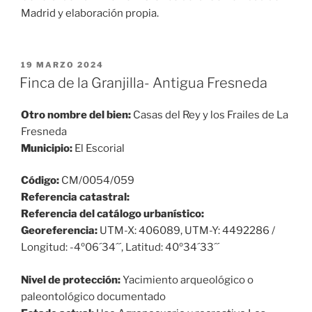
Madrid y elaboración propia.
PUBLICADO
19 MARZO 2024
EL
Finca de la Granjilla- Antigua Fresneda
Otro nombre del bien:
Casas del Rey y los Frailes de La
Fresneda
Municipio:
El Escorial
Código:
CM/0054/059
Referencia catastral:
Referencia del catálogo urbanístico:
Georeferencia:
UTM-X: 406089, UTM-Y: 4492286 /
Longitud: -4º06´34´´, Latitud: 40º34´33´´
Nivel de protección:
Yacimiento arqueológico o
paleontológico documentado