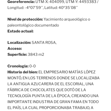
Georeferencia:
UTM-X: 404099, UTM-Y: 4493383 /
Longitud: -4º07´59´´, Latitud: 40º35´08´´
Nivel de protección:
Yacimiento arqueológico o
paleontológico documentado
Estado actual:
Localización:
SANTA ROSA,
Acceso:
Superficie:
3843 m2
Cronología:
0-0
Historia del bien:
EL EMPRESARIO MATÍAS LÓPEZ
MONTÓ, EN LOS TERRENOS DONDE SE LOCALIZABA
LA ANTIGUA AZUCARERA DE EL ESCORIAL, UNA
FÁBRICA DE CHOCOLATES QUE DOTÓ DE LA
TECNOLOGÍA PUNTA DE LA ÉPOCA, CREANDO UNA
IMPORTANTE INDUSTRIA DE GRAN FAMA EN TODO
EL PAÍS, LA CUAL PROPORCIONABA TRABAJO, A