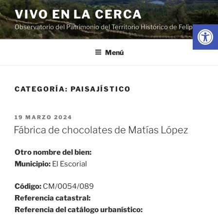
Saltar
VIVO EN LA CERCA
al
Abrir
Observatorio del Patrimonio del Territorio Histórico de Felipe II
contenido
Menú
CATEGORÍA:
PAISAJÍSTICO
PUBLICADO
19 MARZO 2024
EL
Fábrica de chocolates de Matías López
Otro nombre del bien:
Municipio:
El Escorial
Código:
CM/0054/089
Referencia catastral:
Referencia del catálogo urbanístico: