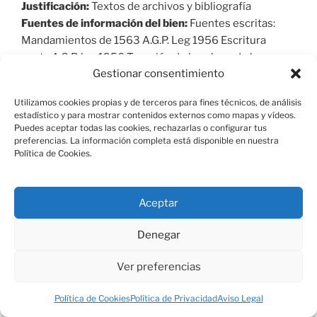
Justificación:
Textos de archivos y bibliografía
Fuentes de información del bien:
Fuentes escritas:
Mandamientos de 1563 A.G.P. Leg 1956 Escritura
venta A.G.P. leg 1956 Tasación de las obras de la
Gestionar consentimiento
Fresneda A. M.E. Sección 1 nº 3. Fuentes cartográficas:
Cartografía Militar de España 18-21 Escala: 1:50.000
Utilizamos cookies propias y de terceros para fines técnicos, de análisis
San Lorenzo de El Escorial, mapa general serie L.
estadístico y para mostrar contenidos externos como mapas y vídeos.
Fuentes iconográficasTrabajo inédito ¿La Granjilla
Puedes aceptar todas las cookies, rechazarlas o configurar tus
preferencias. La información completa está disponible en nuestra
Embalses y Canales¿ Luis Cervera Vera. Conjunto
Política de Cookies.
Monacal y cartesiano de la Fresneda en El Escorial¿
Separata del Boletín de Bellas Artes de San Fernando
nº 60 Madrid, 1985
Aceptar
Fuente general:
Sistema INPHIS de la Dirección
Denegar
General de Patrimonio Histórico de la Comunidad de
Madrid y elaboración propia.
Ver preferencias
Política de Cookies
Política de Privacidad
Aviso Legal
PUBLICADO
19 MARZO 2024