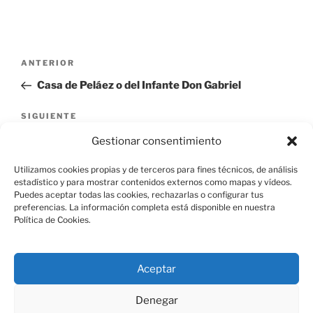
Navegación
Entrada
ANTERIOR
de
anterior:
Casa de Peláez o del Infante Don Gabriel
entradas
Siguiente
SIGUIENTE
entrada
Puente sobre el Aroyo Guatel Primero
Gestionar consentimiento
Utilizamos cookies propias y de terceros para fines técnicos, de análisis
estadístico y para mostrar contenidos externos como mapas y vídeos.
Puedes aceptar todas las cookies, rechazarlas o configurar tus
preferencias. La información completa está disponible en nuestra
Política de Cookies.
Aviso Legal
Aceptar
Política de Cookies
Denegar