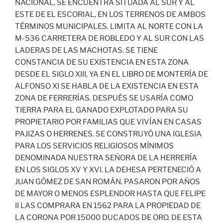
NACIONAL, SE ENCUENTRA SITUADA AL SUR Y AL
ESTE DE EL ESCORIAL, EN LOS TERRENOS DE AMBOS
TÉRMINOS MUNICIPALES. LIMITA AL NORTE CON LA
M-536 CARRETERA DE ROBLEDO Y AL SUR CON LAS
LADERAS DE LAS MACHOTAS. SE TIENE
CONSTANCIA DE SU EXISTENCIA EN ESTA ZONA
DESDE EL SIGLO XIII, YA EN EL LIBRO DE MONTERÍA DE
ALFONSO XI SE HABLA DE LA EXISTENCIA EN ESTA
ZONA DE FERRERÍAS. DESPUÉS SE USARÍA COMO
TIERRA PARA EL GANADO EXPLOTADO PARA SU
PROPIETARIO POR FAMILIAS QUE VIVÍAN EN CASAS
PAJIZAS O HERRENES. SE CONSTRUYÓ UNA IGLESIA
PARA LOS SERVICIOS RELIGIOSOS MÍNIMOS
DENOMINADA NUESTRA SEÑORA DE LA HERRERÍA
EN LOS SIGLOS XV Y XVI. LA DEHESA PERTENECIÓ A
JUAN GÓMEZ DE SAN ROMÁN. PASARON POR AÑOS
DE MAYOR O MENOS ESPLENDOR HASTA QUE FELIPE
II LAS COMPRARA EN 1562 PARA LA PROPIEDAD DE
LA CORONA POR 15000 DUCADOS DE ORO. DE ESTA