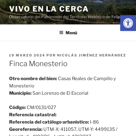
Saltar
VIVO EN LA CERCA
al
Abrir
Observatorio del Patrimonio del Territorio Histórico de Felipe II
contenido
Menú
PUBLICADO
19 MARZO 2024
POR
NICOLÁS JIMÉNEZ HERNÁNDEZ
EL
Finca Monesterio
Otro nombre del bien:
Casas Reales de Campillo y
Monesterio
Municipio:
San Lorenzo de El Escorial
Código:
CM/0131/027
Referencia catastral:
Referencia del catálogo urbanístico:
I-86
Georeferencia:
UTM-X: 411057, UTM-Y: 4499135 /