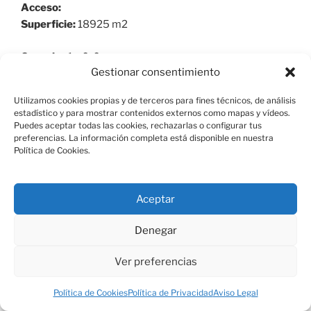
Acceso:
Superficie:
18925 m2
Cronología:
0-0
Gestionar consentimiento
Historia del bien:
Utilizamos cookies propias y de terceros para fines técnicos, de análisis
Descripción general:
Dependencias Monasterio 1590-
estadístico y para mostrar contenidos externos como mapas y vídeos.
1597; siglo XVI: Francisco de Mora 1892 Enrique
Puedes aceptar todas las cookies, rechazarlas o configurar tus
preferencias. La información completa está disponible en nuestra
Repullés y Segarra Fue construida por Francisco de
Política de Cookies.
Mora entre 1590 y 1597 para aprovisionar al
Monasterio y al Palacio de un edificio de almacenaje y
servicios y también por la voluntad del rey de excluir
Aceptar
del mismo a los animales. La organización en planta,
alrededor de un patio cuadrado en dos alturas con
Denegar
galerías facilitaba el servicio al resto de dependencias.
La fachada principal, al sur, se abre hacia los prados de
Ver preferencias
la Herrería a través de una puerta adintelada con
sillares almohadillados rematada por un frontón con
Política de Cookies
Política de Privacidad
Aviso Legal
bolas en los vértices. Tras años de abandono por la