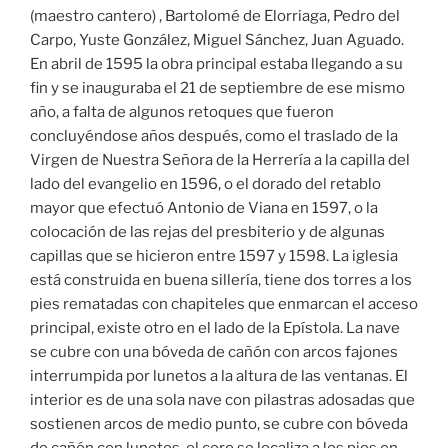
(maestro cantero) , Bartolomé de Elorriaga, Pedro del
Carpo, Yuste González, Miguel Sánchez, Juan Aguado.
En abril de 1595 la obra principal estaba llegando a su
fin y se inauguraba el 21 de septiembre de ese mismo
año, a falta de algunos retoques que fueron
concluyéndose años después, como el traslado de la
Virgen de Nuestra Señora de la Herrería a la capilla del
lado del evangelio en 1596, o el dorado del retablo
mayor que efectuó Antonio de Viana en 1597, o la
colocación de las rejas del presbiterio y de algunas
capillas que se hicieron entre 1597 y 1598. La iglesia
está construida en buena sillería, tiene dos torres a los
pies rematadas con chapiteles que enmarcan el acceso
principal, existe otro en el lado de la Epístola. La nave
se cubre con una bóveda de cañón con arcos fajones
interrumpida por lunetos a la altura de las ventanas. El
interior es de una sola nave con pilastras adosadas que
sostienen arcos de medio punto, se cubre con bóveda
de cañón con lunetos, el coro se localiza a los pies en