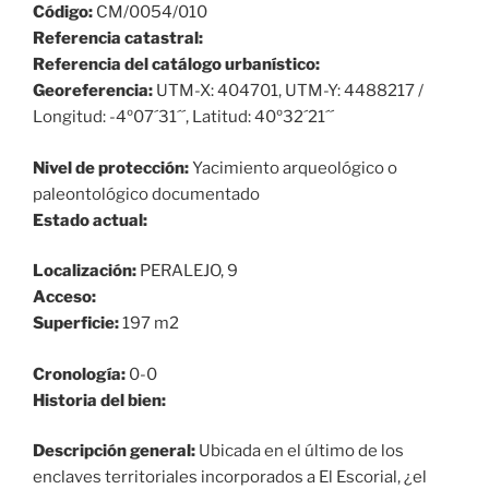
Código:
CM/0054/010
Referencia catastral:
Referencia del catálogo urbanístico:
Georeferencia:
UTM-X: 404701, UTM-Y: 4488217 /
Longitud: -4º07´31´´, Latitud: 40º32´21´´
Nivel de protección:
Yacimiento arqueológico o
paleontológico documentado
Estado actual:
Localización:
PERALEJO, 9
Acceso:
Superficie:
197 m2
Cronología:
0-0
Historia del bien:
Descripción general:
Ubicada en el último de los
enclaves territoriales incorporados a El Escorial, ¿el