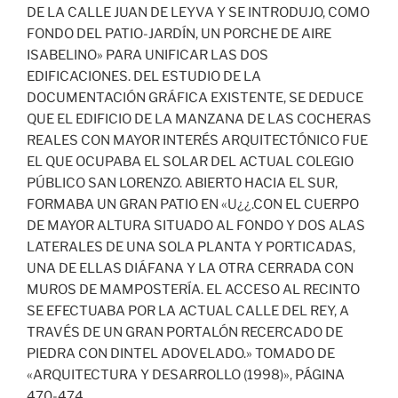
DE LA CALLE JUAN DE LEYVA Y SE INTRODUJO, COMO
FONDO DEL PATIO-JARDÍN, UN PORCHE DE AIRE
ISABELINO» PARA UNIFICAR LAS DOS
EDIFICACIONES. DEL ESTUDIO DE LA
DOCUMENTACIÓN GRÁFICA EXISTENTE, SE DEDUCE
QUE EL EDIFICIO DE LA MANZANA DE LAS COCHERAS
REALES CON MAYOR INTERÉS ARQUITECTÓNICO FUE
EL QUE OCUPABA EL SOLAR DEL ACTUAL COLEGIO
PÚBLICO SAN LORENZO. ABIERTO HACIA EL SUR,
FORMABA UN GRAN PATIO EN «U¿¿.CON EL CUERPO
DE MAYOR ALTURA SITUADO AL FONDO Y DOS ALAS
LATERALES DE UNA SOLA PLANTA Y PORTICADAS,
UNA DE ELLAS DIÁFANA Y LA OTRA CERRADA CON
MUROS DE MAMPOSTERÍA. EL ACCESO AL RECINTO
SE EFECTUABA POR LA ACTUAL CALLE DEL REY, A
TRAVÉS DE UN GRAN PORTALÓN RECERCADO DE
PIEDRA CON DINTEL ADOVELADO.» TOMADO DE
«ARQUITECTURA Y DESARROLLO (1998)», PÁGINA
470-474.