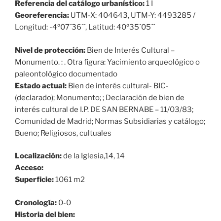
Referencia del catálogo urbanístico:
1 I
Georeferencia:
UTM-X: 404643, UTM-Y: 4493285 /
Longitud: -4º07´36´´, Latitud: 40º35´05´´
Nivel de protección:
Bien de Interés Cultural –
Monumento. : . Otra figura: Yacimiento arqueológico o
paleontológico documentado
Estado actual:
Bien de interés cultural- BIC-
(declarado); Monumento; ; Declaración de bien de
interés cultural de I.P. DE SAN BERNABE – 11/03/83;
Comunidad de Madrid; Normas Subsidiarias y catálogo;
Bueno; Religiosos, cultuales
Localización:
de la Iglesia,14, 14
Acceso:
Superficie:
1061 m2
Cronología:
0-0
Historia del bien: