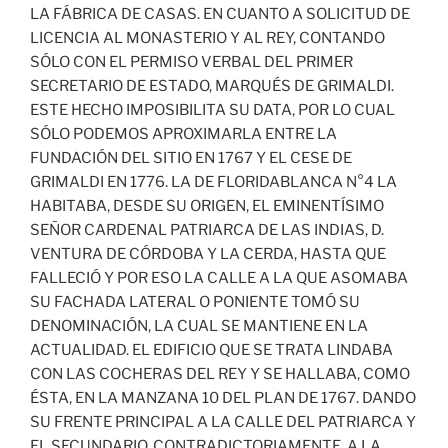
LA FÁBRICA DE CASAS. EN CUANTO A SOLICITUD DE
LICENCIA AL MONASTERIO Y AL REY, CONTANDO
SÓLO CON EL PERMISO VERBAL DEL PRIMER
SECRETARIO DE ESTADO, MARQUÉS DE GRIMALDI.
ESTE HECHO IMPOSIBILITA SU DATA, POR LO CUAL
SÓLO PODEMOS APROXIMARLA ENTRE LA
FUNDACIÓN DEL SITIO EN 1767 Y EL CESE DE
GRIMALDI EN 1776. LA DE FLORIDABLANCA N°4 LA
HABITABA, DESDE SU ORIGEN, EL EMINENTÍSIMO
SEÑOR CARDENAL PATRIARCA DE LAS INDIAS, D.
VENTURA DE CÓRDOBA Y LA CERDA, HASTA QUE
FALLECIÓ Y POR ESO LA CALLE A LA QUE ASOMABA
SU FACHADA LATERAL O PONIENTE TOMÓ SU
DENOMINACIÓN, LA CUAL SE MANTIENE EN LA
ACTUALIDAD. EL EDIFICIO QUE SE TRATA LINDABA
CON LAS COCHERAS DEL REY Y SE HALLABA, COMO
ÉSTA, EN LA MANZANA 10 DEL PLAN DE 1767. DANDO
SU FRENTE PRINCIPAL A LA CALLE DEL PATRIARCA Y
EL SECUNDARIO, CONTRADICTORIAMENTE, A LA