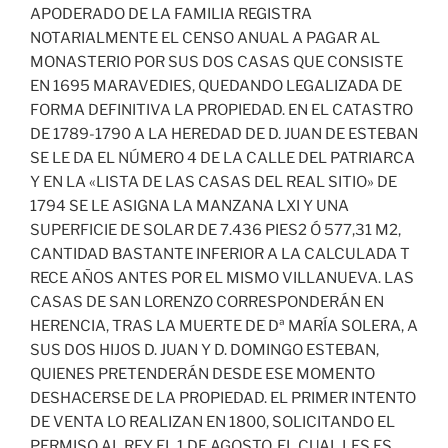
APODERADO DE LA FAMILIA REGISTRA
NOTARIALMENTE EL CENSO ANUAL A PAGAR AL
MONASTERIO POR SUS DOS CASAS QUE CONSISTE
EN 1695 MARAVEDIES, QUEDANDO LEGALIZADA DE
FORMA DEFINITIVA LA PROPIEDAD. EN EL CATASTRO
DE 1789-1790 A LA HEREDAD DE D. JUAN DE ESTEBAN
SE LE DA EL NÚMERO 4 DE LA CALLE DEL PATRIARCA
Y EN LA «LISTA DE LAS CASAS DEL REAL SITIO» DE
1794 SE LE ASIGNA LA MANZANA LXI Y UNA
SUPERFICIE DE SOLAR DE 7.436 PIES2 Ó 577,31 M2,
CANTIDAD BASTANTE INFERIOR A LA CALCULADA T
RECE AÑOS ANTES POR EL MISMO VILLANUEVA. LAS
CASAS DE SAN LORENZO CORRESPONDERÁN EN
HERENCIA, TRAS LA MUERTE DE Dª MARÍA SOLERA, A
SUS DOS HIJOS D. JUAN Y D. DOMINGO ESTEBAN,
QUIENES PRETENDERÁN DESDE ESE MOMENTO
DESHACERSE DE LA PROPIEDAD. EL PRIMER INTENTO
DE VENTA LO REALIZAN EN 1800, SOLICITANDO EL
PERMISO AL REY EL 1 DE AGOSTO, EL CUAL LES ES