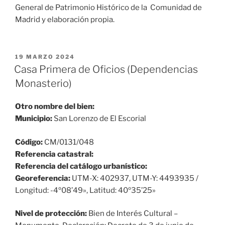
General de Patrimonio Histórico de la Comunidad de
Madrid y elaboración propia.
PUBLICADO
19 MARZO 2024
EL
Casa Primera de Oficios (Dependencias
Monasterio)
Otro nombre del bien:
Municipio:
San Lorenzo de El Escorial
Código:
CM/0131/048
Referencia catastral:
Referencia del catálogo urbanístico:
Georeferencia:
UTM-X: 402937, UTM-Y: 4493935 /
Longitud: -4º08’49», Latitud: 40º35’25»
Nivel de protección:
Bien de Interés Cultural –