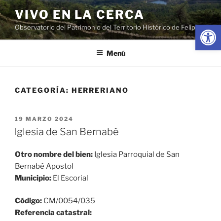
Saltar
VIVO EN LA CERCA
al
Abrir
Observatorio del Patrimonio del Territorio Histórico de Felipe II
contenido
Menú
CATEGORÍA:
HERRERIANO
PUBLICADO
19 MARZO 2024
EL
Iglesia de San Bernabé
Otro nombre del bien:
Iglesia Parroquial de San
Bernabé Apostol
Municipio:
El Escorial
Código:
CM/0054/035
Referencia catastral: