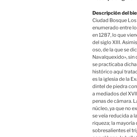
Descripción del bie
Ciudad Bosque Los A
enumerado entre los
en 1287, lo que vien
del siglo XIII. Asimi
oso, de la que se di
Navalquexido», sin q
se practicaba dicha
histórico aquí trat
es la iglesia de la
dintel de piedra con
a mediados del XVIII
penas de cámara. La
núcleo, ya que no e
se veía reducida a 
riqueza; la mayoría 
sobresalientes el t