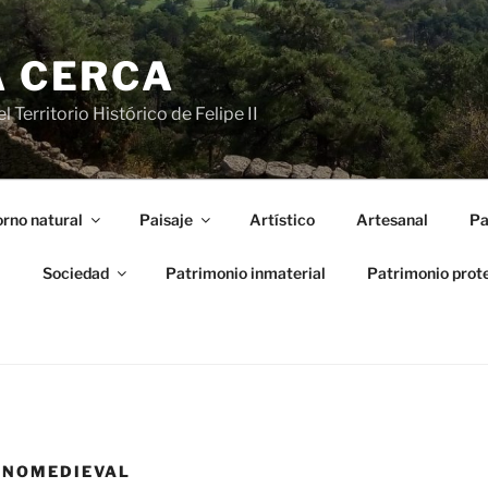
A CERCA
 Territorio Histórico de Felipe II
rno natural
Paisaje
Artístico
Artesanal
Pa
l
Sociedad
Patrimonio inmaterial
Patrimonio prot
ENOMEDIEVAL