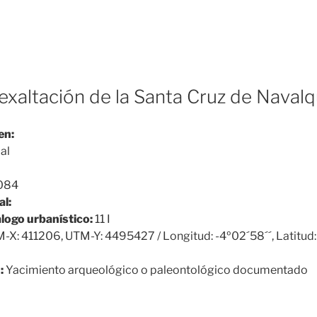
a exaltación de la Santa Cruz de Naval
en:
al
084
al:
álogo urbanístico:
11 I
X: 411206, UTM-Y: 4495427 / Longitud: -4º02´58´´, Latitud:
:
Yacimiento arqueológico o paleontológico documentado