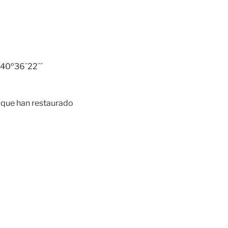
 40º36´22´´
s que han restaurado