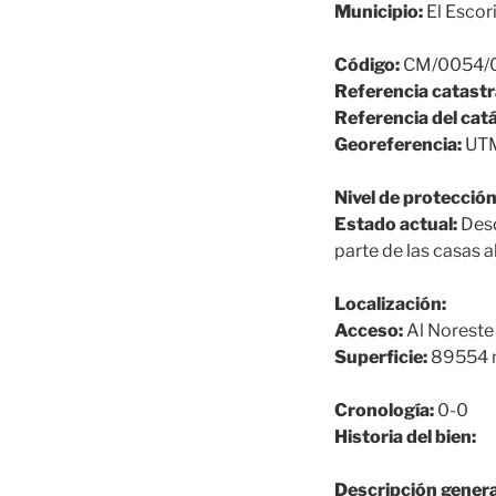
Municipio:
El Escori
Código:
CM/0054/
Referencia catastr
Referencia del cat
Georeferencia:
UTM-
Nivel de protección
Estado actual:
Desd
parte de las casas
Localización:
Acceso:
Al Noreste 
Superficie:
89554
Cronología:
0-0
Historia del bien:
Descripción genera