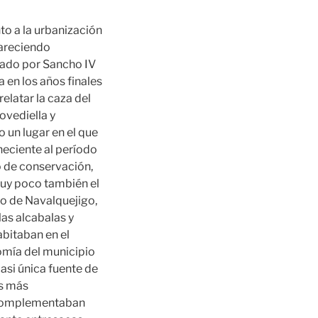
nto a la urbanización
pareciendo
gado por Sancho IV
a en los años finales
relatar la caza del
ovediella y
o un lugar en el que
neciente al período
o de conservación,
 muy poco también el
leo de Navalquejigo,
las alcabalas y
abitaban en el
nomía del municipio
asi única fuente de
os más
e complementaban