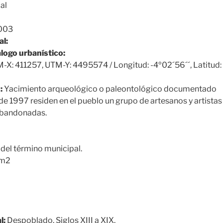
al
003
al:
álogo urbanístico:
X: 411257, UTM-Y: 4495574 / Longitud: -4º02´56´´, Latitud:
:
Yacimiento arqueológico o paleontológico documentado
e 1997 residen en el pueblo un grupo de artesanos y artista
 abandonadas.
del término municipal.
 m2
l:
Despoblado. Siglos XIII a XIX.