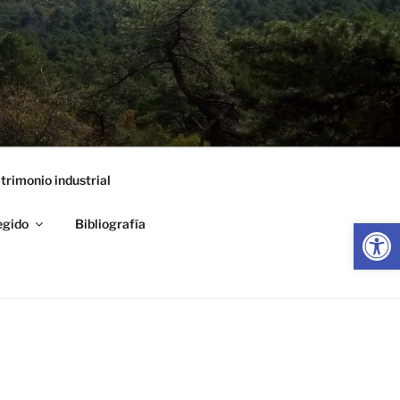
trimonio industrial
Abrir
egido
Bibliografía