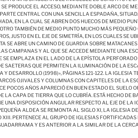
L SE PRODUCE EL ACCESO, MEDIANTE DOBLE ARCO DE ME
 PARTE CENTRAL CON UNA SENCILLA ESPADAÑA, SITUAD
HADA, EN LA CUAL SE ABREN DOS HUECOS DE MEDIO PUN
 OTRO TAMBIÉN DE MEDIO PUNTO MUCHO MÁS PEQUEÑO
OS, JUSTO EN EL EJE DE SIMETRÍA, EN LOS CUALES SE U
TA SE ABRE UN CAMINO DE GUARDIA SOBRE MATACANES 
LAS CAMPANAS Y AL QUE SE ACCEDE MEDIANTE UNA ES
E SE EMPLAZA EN EL LADO DE LA EPÍSTOLA PERFORAD
E SAETERAS QUE PERMITEN LA ILUMINACIÓN DE LA ES
 Y DESARROLLO (1998)», PÁGINAS 121-122. LA IGLESIA T
 ARCOS OJIVALES Y COLUMNAS CON CAPITELES DE LA ES
CE POCOS AÑOS APARECIÓ EN BUEN ESTADO EL SUELO O
DE LA CAPA DE TIERRA QUE LO CUBRÍA. ESTÁ HECHO DE 
E UNA DISPOSICIÓN ANGULAR RESPECTO AL EJE DE LA I
PEQUEÑA ALDEA SE REMONTA AL SIGLO XI, LA IGLESIA 
O XIII. PERTENECE AL GRUPO DE IGLESIAS FORTIFICADA
 GUADARRAMA Y ES ANTERIOR A LA SIMILAR DE LA CERC