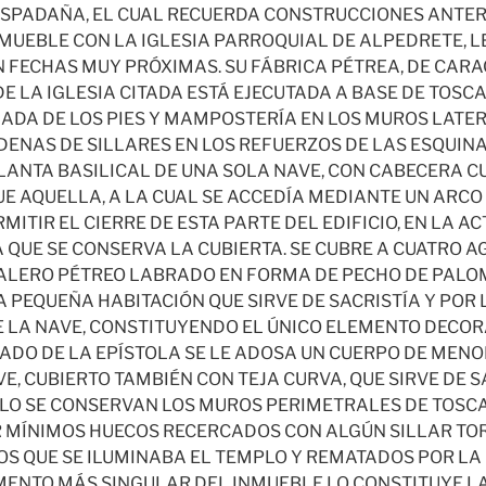
ESPADAÑA, EL CUAL RECUERDA CONSTRUCCIONES ANTER
MUEBLE CON LA IGLESIA PARROQUIAL DE ALPEDRETE, 
 FECHAS MUY PRÓXIMAS. SU FÁBRICA PÉTREA, DE CAR
E LA IGLESIA CITADA ESTÁ EJECUTADA A BASE DE TOSCA
ADA DE LOS PIES Y MAMPOSTERÍA EN LOS MUROS LATER
ENAS DE SILLARES EN LOS REFUERZOS DE LAS ESQUINA
ANTA BASILICAL DE UNA SOLA NAVE, CON CABECERA 
E AQUELLA, A LA CUAL SE ACCEDÍA MEDIANTE UN ARCO
ITIR EL CIERRE DE ESTA PARTE DEL EDIFICIO, EN LA A
 QUE SE CONSERVA LA CUBIERTA. SE CUBRE A CUATRO A
ALERO PÉTREO LABRADO EN FORMA DE PECHO DE PALOM
 PEQUEÑA HABITACIÓN QUE SIRVE DE SACRISTÍA Y POR
 LA NAVE, CONSTITUYENDO EL ÚNICO ELEMENTO DECOR
 LADO DE LA EPÍSTOLA SE LE ADOSA UN CUERPO DE MEN
VE, CUBIERTO TAMBIÉN CON TEJA CURVA, QUE SIRVE DE S
OLO SE CONSERVAN LOS MUROS PERIMETRALES DE TOS
 MÍNIMOS HUECOS RECERCADOS CON ALGÚN SILLAR T
OS QUE SE ILUMINABA EL TEMPLO Y REMATADOS POR LA
EMENTO MÁS SINGULAR DEL INMUEBLE LO CONSTITUYE L