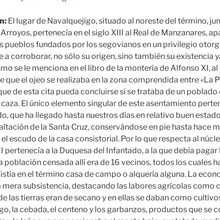
n:
El lugar de Navalquejigo, situado al noreste del término, ju
rroyos, pertenecía en el siglo XIII al Real de Manzanares, a
 pueblos fundados por los segovianos en un privilegio otor
e a corroborar, no sólo su origen, sino también su existencia y
smo se le menciona en el libro de la montería de Alfonso XI, al 
ce que el ojeo se realizaba en la zona comprendida entre «La P
ue de esta cita pueda concluirse si se trataba de un poblado 
 caza. El único elemento singular de este asentamiento perte
ado, que ha llegado hasta nuestros días en relativo buen estad
 Exaltación de la Santa Cruz, conservándose en pie hasta hace
 el escudo de la casa consistorial. Por lo que respecta al núc
 pertenecía a la Duquesa del Infantado, a la que debía pagar 
 población censada allí era de 16 vecinos, todos los cuales h
xistía en el término casa de campo o alquería alguna. La eco
la mera subsistencia, destacando las labores agrícolas como c
de las tierras eran de secano y en ellas se daban como cultiv
rigo, la cebada, el centeno y los garbanzos, productos que s