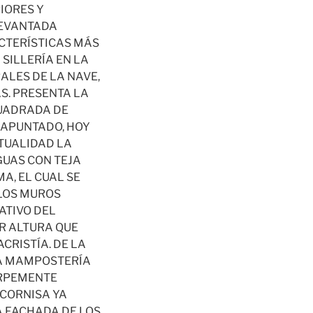
IORES Y
LEVANTADA
ACTERÍSTICAS MÁS
 SILLERÍA EN LA
ALES DE LA NAVE,
S. PRESENTA LA
CUADRADA DE
 APUNTADO, HOY
CTUALIDAD LA
GUAS CON TEJA
A, EL CUAL SE
 LOS MUROS
ATIVO DEL
OR ALTURA QUE
ACRISTÍA. DE LA
CA MAMPOSTERÍA
ORPEMENTE
 CORNISA YA
A FACHADA DE LOS