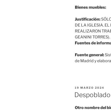
Bienes muebles:
Justificación:
SÓLO
DE LA IGLESIA. E
REALIZARON TRABA
GEANINI TORRES).
Fuentes de informa
Fuente general:
Sis
de Madrid y elabora
PUBLICADO
19 MARZO 2024
EL
Despoblado 
Otro nombre del bi