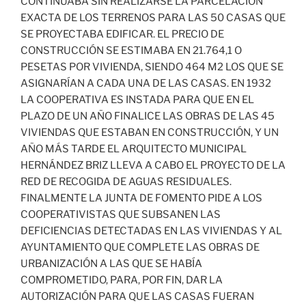
CONTINUABA SIN REALIZARSE LA PARCELACIÓN
EXACTA DE LOS TERRENOS PARA LAS 50 CASAS QUE
SE PROYECTABA EDIFICAR. EL PRECIO DE
CONSTRUCCIÓN SE ESTIMABA EN 21.764,1 O
PESETAS POR VIVIENDA, SIENDO 464 M2 LOS QUE SE
ASIGNARÍAN A CADA UNA DE LAS CASAS. EN 1932
LA COOPERATIVA ES INSTADA PARA QUE EN EL
PLAZO DE UN AÑO FINALICE LAS OBRAS DE LAS 45
VIVIENDAS QUE ESTABAN EN CONSTRUCCIÓN, Y UN
AÑO MÁS TARDE EL ARQUITECTO MUNICIPAL
HERNÁNDEZ BRIZ LLEVA A CABO EL PROYECTO DE LA
RED DE RECOGIDA DE AGUAS RESIDUALES.
FINALMENTE LA JUNTA DE FOMENTO PIDE A LOS
COOPERATIVISTAS QUE SUBSANEN LAS
DEFICIENCIAS DETECTADAS EN LAS VIVIENDAS Y AL
AYUNTAMIENTO QUE COMPLETE LAS OBRAS DE
URBANIZACIÓN A LAS QUE SE HABÍA
COMPROMETIDO, PARA, POR FIN, DAR LA
AUTORIZACIÓN PARA QUE LAS CASAS FUERAN