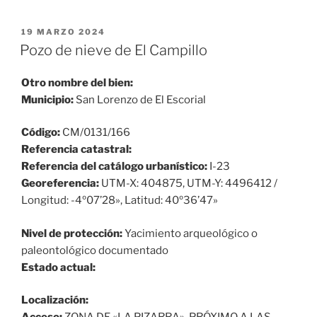
PUBLICADO
19 MARZO 2024
EL
Pozo de nieve de El Campillo
Otro nombre del bien:
Municipio:
San Lorenzo de El Escorial
Código:
CM/0131/166
Referencia catastral:
Referencia del catálogo urbanístico:
I-23
Georeferencia:
UTM-X: 404875, UTM-Y: 4496412 /
Longitud: -4º07’28», Latitud: 40º36’47»
Nivel de protección:
Yacimiento arqueológico o
paleontológico documentado
Estado actual:
Localización: