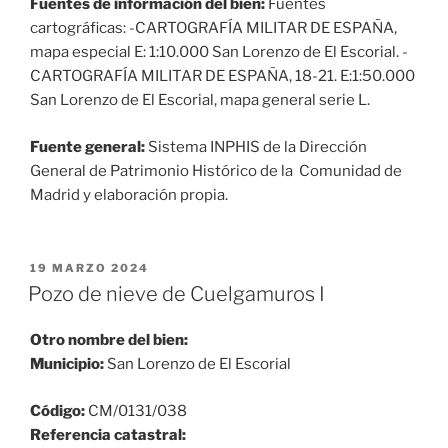
Fuentes de información del bien:
Fuentes
cartográficas: -CARTOGRAFÍA MILITAR DE ESPAÑA,
mapa especial E: 1:10.000 San Lorenzo de El Escorial. -
CARTOGRAFÍA MILITAR DE ESPAÑA, 18-21. E:1:50.000
San Lorenzo de El Escorial, mapa general serie L.
Fuente general:
Sistema INPHIS de la Dirección
General de Patrimonio Histórico de la Comunidad de
Madrid y elaboración propia.
PUBLICADO
19 MARZO 2024
EL
Pozo de nieve de Cuelgamuros I
Otro nombre del bien:
Municipio:
San Lorenzo de El Escorial
Código:
CM/0131/038
Referencia catastral: