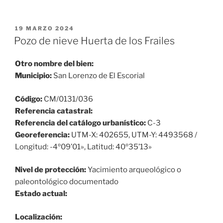
PUBLICADO
19 MARZO 2024
EL
Pozo de nieve Huerta de los Frailes
Otro nombre del bien:
Municipio:
San Lorenzo de El Escorial
Código:
CM/0131/036
Referencia catastral:
Referencia del catálogo urbanístico:
C-3
Georeferencia:
UTM-X: 402655, UTM-Y: 4493568 /
Longitud: -4º09’01», Latitud: 40º35’13»
Nivel de protección:
Yacimiento arqueológico o
paleontológico documentado
Estado actual:
Localización: