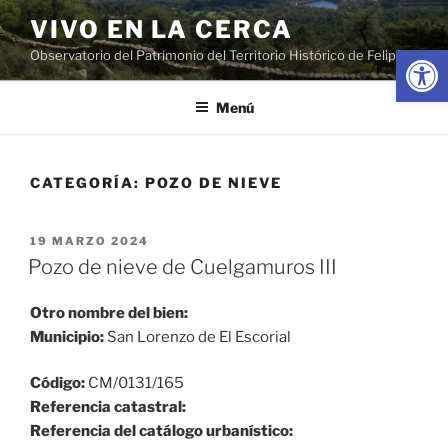
Saltar
VIVO EN LA CERCA
al
Abrir
Observatorio del Patrimonio del Territorio Histórico de Felipe II
contenido
Menú
CATEGORÍA:
POZO DE NIEVE
PUBLICADO
19 MARZO 2024
EL
Pozo de nieve de Cuelgamuros III
Otro nombre del bien:
Municipio:
San Lorenzo de El Escorial
Código:
CM/0131/165
Referencia catastral:
Referencia del catálogo urbanístico: