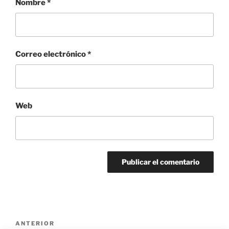
Nombre
*
Correo electrónico
*
Web
Navegación
Entrada
ANTERIOR