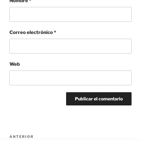
Nombre
*
Correo electrónico
*
Web
Navegación
Entrada
ANTERIOR