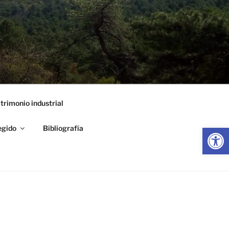
trimonio industrial
Abrir
egido
Bibliografía