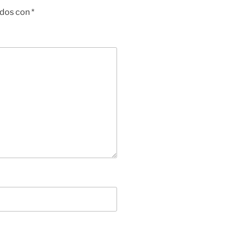
ados con
*