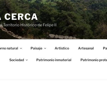
A CERCA
 Territorio Histórico de Felipe II
rno natural
Paisaje
Artístico
Artesanal
Pa
l
Sociedad
Patrimonio inmaterial
Patrimonio prot