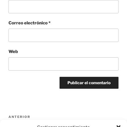
Correo electrónico
*
Web
Navegación
Entrada
ANTERIOR
de
anterior:
CM0131024i4