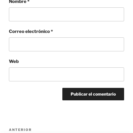
Nombre
*
Correo electrónico
*
Web
Navegación
Entrada
ANTERIOR