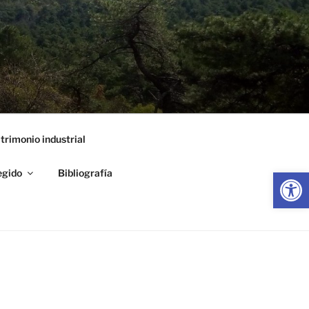
trimonio industrial
Abrir
egido
Bibliografía