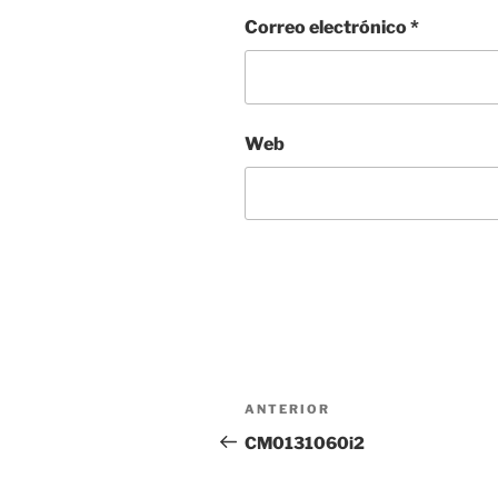
Correo electrónico
*
Web
Navegación
Entrada
ANTERIOR
de
anterior:
CM0131060i2
entradas