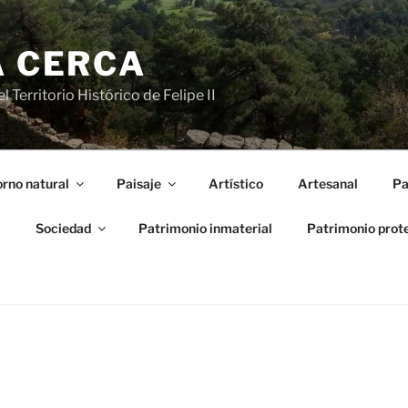
A CERCA
 Territorio Histórico de Felipe II
rno natural
Paisaje
Artístico
Artesanal
Pa
l
Sociedad
Patrimonio inmaterial
Patrimonio prot