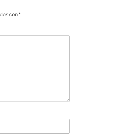
ados con
*