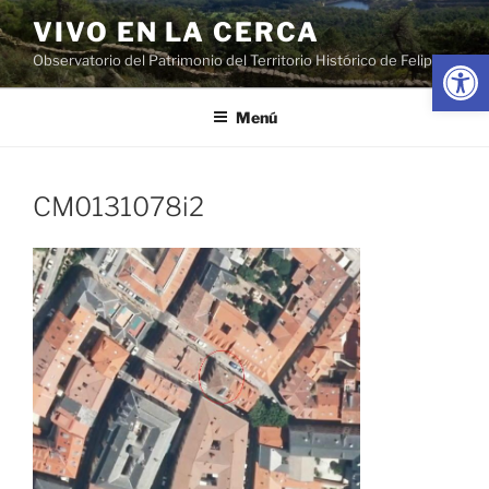
Saltar
VIVO EN LA CERCA
al
Abrir
Observatorio del Patrimonio del Territorio Histórico de Felipe II
contenido
Menú
CM0131078i2