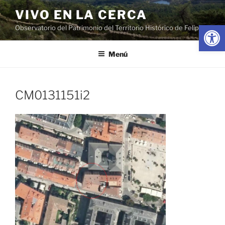
Saltar
VIVO EN LA CERCA
al
Abrir
Observatorio del Patrimonio del Territorio Histórico de Felipe II
contenido
Menú
CM0131151i2