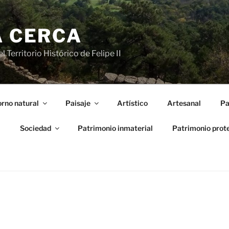
A CERCA
 Territorio Histórico de Felipe II
rno natural
Paisaje
Artístico
Artesanal
Pa
l
Sociedad
Patrimonio inmaterial
Patrimonio prot