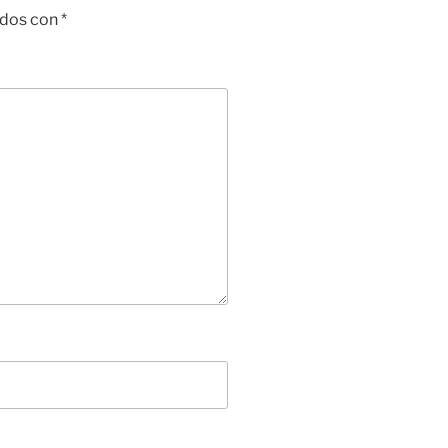
ados con
*