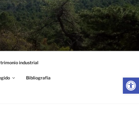
trimonio industrial
Abrir
egido
Bibliografía