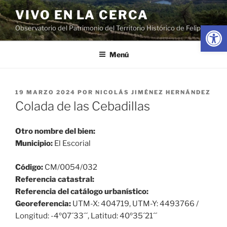
Saltar
VIVO EN LA CERCA
al
Abrir
Observatorio del Patrimonio del Territorio Histórico de Felipe II
contenido
Menú
PUBLICADO
19 MARZO 2024
POR
NICOLÁS JIMÉNEZ HERNÁNDEZ
EL
Colada de las Cebadillas
Otro nombre del bien:
Municipio:
El Escorial
Código:
CM/0054/032
Referencia catastral:
Referencia del catálogo urbanístico:
Georeferencia:
UTM-X: 404719, UTM-Y: 4493766 /
Longitud: -4º07´33´´, Latitud: 40º35´21´´