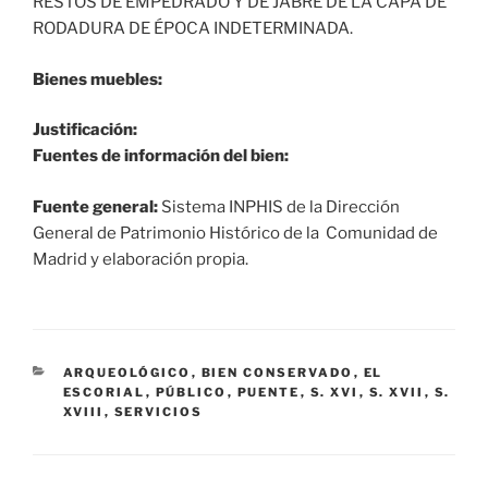
RESTOS DE EMPEDRADO Y DE JABRE DE LA CAPA DE
RODADURA DE ÉPOCA INDETERMINADA.
Bienes muebles:
Justificación:
Fuentes de información del bien:
Fuente general:
Sistema INPHIS de la Dirección
General de Patrimonio Histórico de la Comunidad de
Madrid y elaboración propia.
CATEGORÍAS
ARQUEOLÓGICO
,
BIEN CONSERVADO
,
EL
ESCORIAL
,
PÚBLICO
,
PUENTE
,
S. XVI
,
S. XVII
,
S.
XVIII
,
SERVICIOS