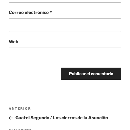
Correo electrónico
*
Web
Navegación
Entrada
ANTERIOR
de
anterior:
Guatel Segundo / Los cierros de la Asunción
entradas