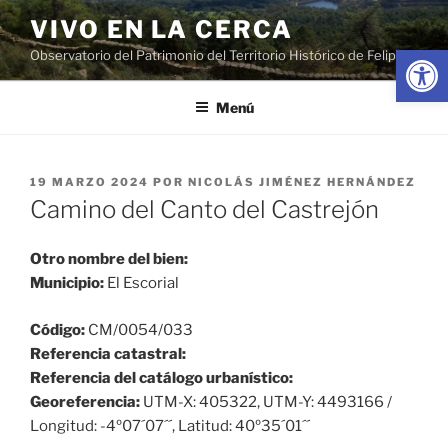
Saltar
VIVO EN LA CERCA
al
Abrir
Observatorio del Patrimonio del Territorio Histórico de Felipe II
contenido
Menú
PUBLICADO
19 MARZO 2024
POR
NICOLÁS JIMÉNEZ HERNÁNDEZ
EL
Camino del Canto del Castrejón
Otro nombre del bien:
Municipio:
El Escorial
Código:
CM/0054/033
Referencia catastral:
Referencia del catálogo urbanístico:
Georeferencia:
UTM-X: 405322, UTM-Y: 4493166 /
Longitud: -4º07´07´´, Latitud: 40º35´01´´