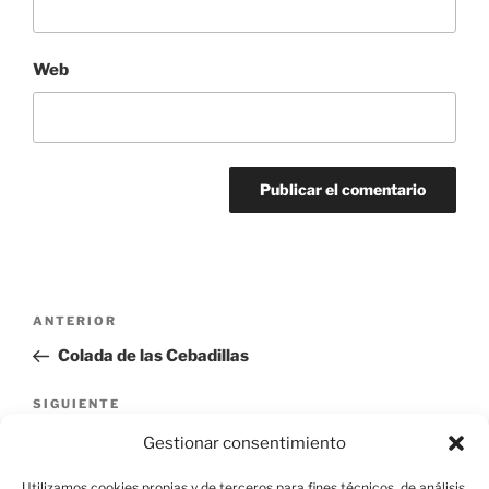
Web
Navegación
Entrada
ANTERIOR
de
anterior:
Colada de las Cebadillas
entradas
Siguiente
SIGUIENTE
entrada
Cantera
Gestionar consentimiento
Utilizamos cookies propias y de terceros para fines técnicos, de análisis